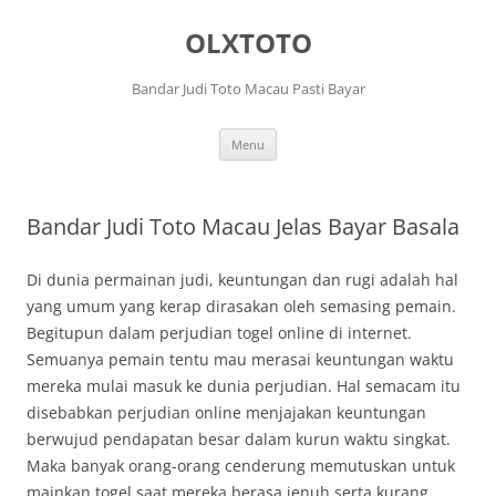
Skip
to
OLXTOTO
content
Bandar Judi Toto Macau Pasti Bayar
Menu
Bandar Judi Toto Macau Jelas Bayar Basala
Di dunia permainan judi, keuntungan dan rugi adalah hal
yang umum yang kerap dirasakan oleh semasing pemain.
Begitupun dalam perjudian togel online di internet.
Semuanya pemain tentu mau merasai keuntungan waktu
mereka mulai masuk ke dunia perjudian. Hal semacam itu
disebabkan perjudian online menjajakan keuntungan
berwujud pendapatan besar dalam kurun waktu singkat.
Maka banyak orang-orang cenderung memutuskan untuk
mainkan togel saat mereka berasa jenuh serta kurang