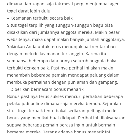
dimana dan kapan saja tak mesti pergi menjumpai agen
togel darat lebih dulu.
– Keamanan terbukti secara baik
Situs togel terpilih yang sungguh-sungguh bagu bisa
disaksikan dari jumlahnya anggota mereka. Makin besar
websitenya, maka dapat makin banyak jumlah anggotanya.
Yakinkan Anda untuk terus menunjuk partner taruhan
dengan metode keamanan tercanggih. Karena itu
semuanya beberapa data punya seluruh anggota bakal
terbukti dengan baik. Pastinya perihal ini akan makin
menambah beberapa pemain mendapat peluang dalam
membuka permainan dengan pun aman dan gampang.
– Diberikan bermacam bonus menarik
Bonus pastinya terus sukses mencuri perhatian beberapa
pelaku judi online dimana saja mereka berada. Sejumlah
situs togel terbaik tentu bakal sediakan pelbagai model
bonus yang memikat buat didapat. Perihal ini dilaksanakan
supaya beberapa pemain berasa ingin untuk bermain
bersama mereka. Terang adanya bonus menarik ini