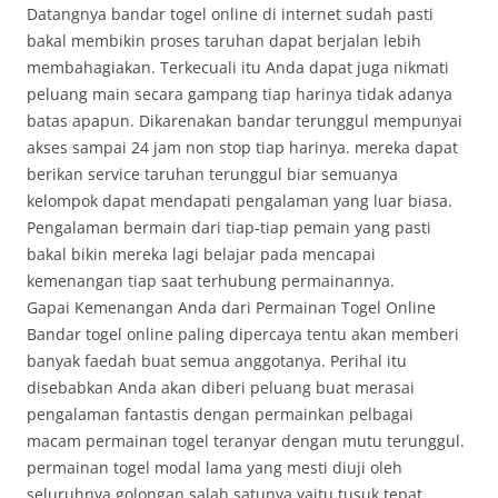
Datangnya bandar togel online di internet sudah pasti
bakal membikin proses taruhan dapat berjalan lebih
membahagiakan. Terkecuali itu Anda dapat juga nikmati
peluang main secara gampang tiap harinya tidak adanya
batas apapun. Dikarenakan bandar terunggul mempunyai
akses sampai 24 jam non stop tiap harinya. mereka dapat
berikan service taruhan terunggul biar semuanya
kelompok dapat mendapati pengalaman yang luar biasa.
Pengalaman bermain dari tiap-tiap pemain yang pasti
bakal bikin mereka lagi belajar pada mencapai
kemenangan tiap saat terhubung permainannya.
Gapai Kemenangan Anda dari Permainan Togel Online
Bandar togel online paling dipercaya tentu akan memberi
banyak faedah buat semua anggotanya. Perihal itu
disebabkan Anda akan diberi peluang buat merasai
pengalaman fantastis dengan permainkan pelbagai
macam permainan togel teranyar dengan mutu terunggul.
permainan togel modal lama yang mesti diuji oleh
seluruhnya golongan salah satunya yaitu tusuk tepat,