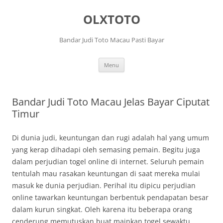
Skip
to
OLXTOTO
content
Bandar Judi Toto Macau Pasti Bayar
Menu
Bandar Judi Toto Macau Jelas Bayar Ciputat
Timur
Di dunia judi, keuntungan dan rugi adalah hal yang umum
yang kerap dihadapi oleh semasing pemain. Begitu juga
dalam perjudian togel online di internet. Seluruh pemain
tentulah mau rasakan keuntungan di saat mereka mulai
masuk ke dunia perjudian. Perihal itu dipicu perjudian
online tawarkan keuntungan berbentuk pendapatan besar
dalam kurun singkat. Oleh karena itu beberapa orang
cenderung memutuskan buat mainkan togel sewaktu