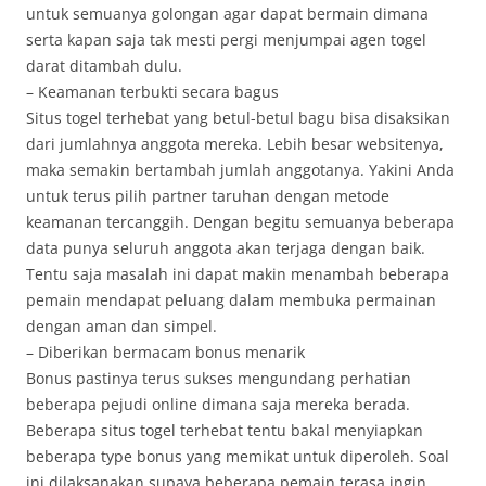
untuk semuanya golongan agar dapat bermain dimana
serta kapan saja tak mesti pergi menjumpai agen togel
darat ditambah dulu.
– Keamanan terbukti secara bagus
Situs togel terhebat yang betul-betul bagu bisa disaksikan
dari jumlahnya anggota mereka. Lebih besar websitenya,
maka semakin bertambah jumlah anggotanya. Yakini Anda
untuk terus pilih partner taruhan dengan metode
keamanan tercanggih. Dengan begitu semuanya beberapa
data punya seluruh anggota akan terjaga dengan baik.
Tentu saja masalah ini dapat makin menambah beberapa
pemain mendapat peluang dalam membuka permainan
dengan aman dan simpel.
– Diberikan bermacam bonus menarik
Bonus pastinya terus sukses mengundang perhatian
beberapa pejudi online dimana saja mereka berada.
Beberapa situs togel terhebat tentu bakal menyiapkan
beberapa type bonus yang memikat untuk diperoleh. Soal
ini dilaksanakan supaya beberapa pemain terasa ingin