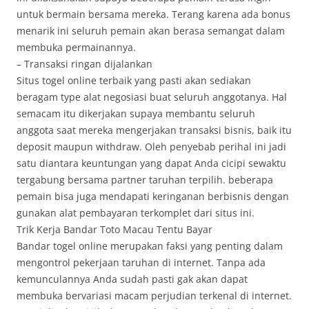
untuk bermain bersama mereka. Terang karena ada bonus
menarik ini seluruh pemain akan berasa semangat dalam
membuka permainannya.
– Transaksi ringan dijalankan
Situs togel online terbaik yang pasti akan sediakan
beragam type alat negosiasi buat seluruh anggotanya. Hal
semacam itu dikerjakan supaya membantu seluruh
anggota saat mereka mengerjakan transaksi bisnis, baik itu
deposit maupun withdraw. Oleh penyebab perihal ini jadi
satu diantara keuntungan yang dapat Anda cicipi sewaktu
tergabung bersama partner taruhan terpilih. beberapa
pemain bisa juga mendapati keringanan berbisnis dengan
gunakan alat pembayaran terkomplet dari situs ini.
Trik Kerja Bandar Toto Macau Tentu Bayar
Bandar togel online merupakan faksi yang penting dalam
mengontrol pekerjaan taruhan di internet. Tanpa ada
kemunculannya Anda sudah pasti gak akan dapat
membuka bervariasi macam perjudian terkenal di internet.