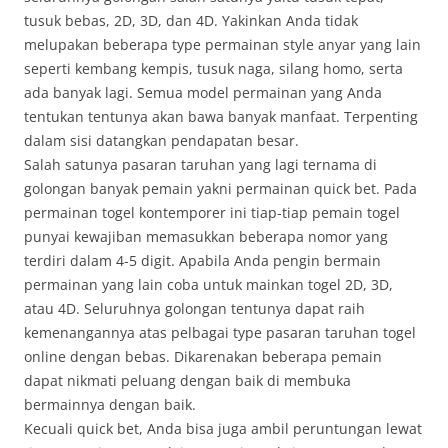
tusuk bebas, 2D, 3D, dan 4D. Yakinkan Anda tidak
melupakan beberapa type permainan style anyar yang lain
seperti kembang kempis, tusuk naga, silang homo, serta
ada banyak lagi. Semua model permainan yang Anda
tentukan tentunya akan bawa banyak manfaat. Terpenting
dalam sisi datangkan pendapatan besar.
Salah satunya pasaran taruhan yang lagi ternama di
golongan banyak pemain yakni permainan quick bet. Pada
permainan togel kontemporer ini tiap-tiap pemain togel
punyai kewajiban memasukkan beberapa nomor yang
terdiri dalam 4-5 digit. Apabila Anda pengin bermain
permainan yang lain coba untuk mainkan togel 2D, 3D,
atau 4D. Seluruhnya golongan tentunya dapat raih
kemenangannya atas pelbagai type pasaran taruhan togel
online dengan bebas. Dikarenakan beberapa pemain
dapat nikmati peluang dengan baik di membuka
bermainnya dengan baik.
Kecuali quick bet, Anda bisa juga ambil peruntungan lewat