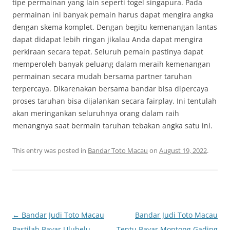
tipe permainan yang lain seperti togel singapura. Pada
permainan ini banyak pemain harus dapat mengira angka
dengan skema komplet. Dengan begitu kemenangan lantas
dapat didapat lebih ringan jikalau Anda dapat mengira
perkiraan secara tepat. Seluruh pemain pastinya dapat
memperoleh banyak peluang dalam meraih kemenangan
permainan secara mudah bersama partner taruhan
terpercaya. Dikarenakan bersama bandar bisa dipercaya
proses taruhan bisa dijalankan secara fairplay. Ini tentulah
akan meringankan seluruhnya orang dalam raih
menangnya saat bermain taruhan tebakan angka satu ini.
This entry was posted in
Bandar Toto Macau
on
August 19, 2022
.
Post
←
Bandar Judi Toto Macau
Bandar Judi Toto Macau
navigation
Pastilah Bayar Ulubelu
Tentu Bayar Montong Gading