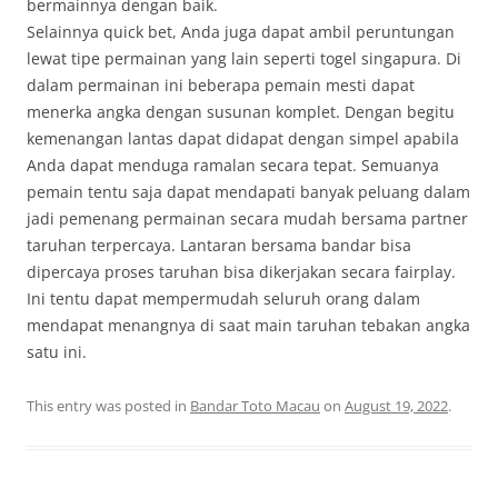
bermainnya dengan baik.
Selainnya quick bet, Anda juga dapat ambil peruntungan
lewat tipe permainan yang lain seperti togel singapura. Di
dalam permainan ini beberapa pemain mesti dapat
menerka angka dengan susunan komplet. Dengan begitu
kemenangan lantas dapat didapat dengan simpel apabila
Anda dapat menduga ramalan secara tepat. Semuanya
pemain tentu saja dapat mendapati banyak peluang dalam
jadi pemenang permainan secara mudah bersama partner
taruhan terpercaya. Lantaran bersama bandar bisa
dipercaya proses taruhan bisa dikerjakan secara fairplay.
Ini tentu dapat mempermudah seluruh orang dalam
mendapat menangnya di saat main taruhan tebakan angka
satu ini.
This entry was posted in
Bandar Toto Macau
on
August 19, 2022
.