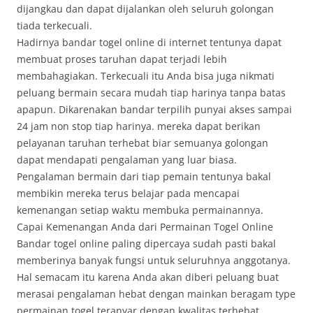
dijangkau dan dapat dijalankan oleh seluruh golongan
tiada terkecuali.
Hadirnya bandar togel online di internet tentunya dapat
membuat proses taruhan dapat terjadi lebih
membahagiakan. Terkecuali itu Anda bisa juga nikmati
peluang bermain secara mudah tiap harinya tanpa batas
apapun. Dikarenakan bandar terpilih punyai akses sampai
24 jam non stop tiap harinya. mereka dapat berikan
pelayanan taruhan terhebat biar semuanya golongan
dapat mendapati pengalaman yang luar biasa.
Pengalaman bermain dari tiap pemain tentunya bakal
membikin mereka terus belajar pada mencapai
kemenangan setiap waktu membuka permainannya.
Capai Kemenangan Anda dari Permainan Togel Online
Bandar togel online paling dipercaya sudah pasti bakal
memberinya banyak fungsi untuk seluruhnya anggotanya.
Hal semacam itu karena Anda akan diberi peluang buat
merasai pengalaman hebat dengan mainkan beragam type
permainan togel teranyar dengan kwalitas terhebat.