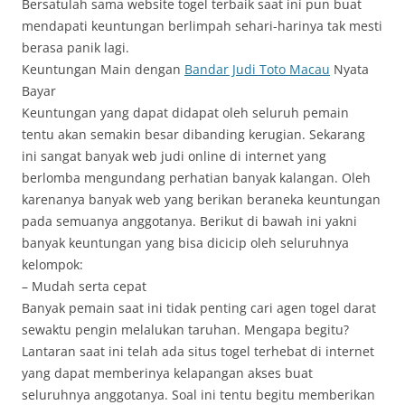
Bersatulah sama website togel terbaik saat ini pun buat
mendapati keuntungan berlimpah sehari-harinya tak mesti
berasa panik lagi.
Keuntungan Main dengan
Bandar Judi Toto Macau
Nyata
Bayar
Keuntungan yang dapat didapat oleh seluruh pemain
tentu akan semakin besar dibanding kerugian. Sekarang
ini sangat banyak web judi online di internet yang
berlomba mengundang perhatian banyak kalangan. Oleh
karenanya banyak web yang berikan beraneka keuntungan
pada semuanya anggotanya. Berikut di bawah ini yakni
banyak keuntungan yang bisa dicicip oleh seluruhnya
kelompok:
– Mudah serta cepat
Banyak pemain saat ini tidak penting cari agen togel darat
sewaktu pengin melalukan taruhan. Mengapa begitu?
Lantaran saat ini telah ada situs togel terhebat di internet
yang dapat memberinya kelapangan akses buat
seluruhnya anggotanya. Soal ini tentu begitu memberikan