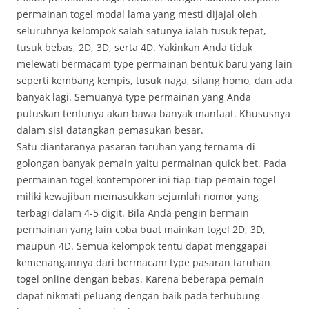
permainan togel modal lama yang mesti dijajal oleh
seluruhnya kelompok salah satunya ialah tusuk tepat,
tusuk bebas, 2D, 3D, serta 4D. Yakinkan Anda tidak
melewati bermacam type permainan bentuk baru yang lain
seperti kembang kempis, tusuk naga, silang homo, dan ada
banyak lagi. Semuanya type permainan yang Anda
putuskan tentunya akan bawa banyak manfaat. Khususnya
dalam sisi datangkan pemasukan besar.
Satu diantaranya pasaran taruhan yang ternama di
golongan banyak pemain yaitu permainan quick bet. Pada
permainan togel kontemporer ini tiap-tiap pemain togel
miliki kewajiban memasukkan sejumlah nomor yang
terbagi dalam 4-5 digit. Bila Anda pengin bermain
permainan yang lain coba buat mainkan togel 2D, 3D,
maupun 4D. Semua kelompok tentu dapat menggapai
kemenangannya dari bermacam type pasaran taruhan
togel online dengan bebas. Karena beberapa pemain
dapat nikmati peluang dengan baik pada terhubung