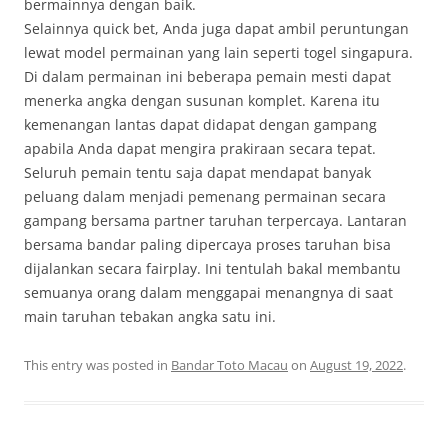
bermainnya dengan baik.
Selainnya quick bet, Anda juga dapat ambil peruntungan
lewat model permainan yang lain seperti togel singapura.
Di dalam permainan ini beberapa pemain mesti dapat
menerka angka dengan susunan komplet. Karena itu
kemenangan lantas dapat didapat dengan gampang
apabila Anda dapat mengira prakiraan secara tepat.
Seluruh pemain tentu saja dapat mendapat banyak
peluang dalam menjadi pemenang permainan secara
gampang bersama partner taruhan terpercaya. Lantaran
bersama bandar paling dipercaya proses taruhan bisa
dijalankan secara fairplay. Ini tentulah bakal membantu
semuanya orang dalam menggapai menangnya di saat
main taruhan tebakan angka satu ini.
This entry was posted in
Bandar Toto Macau
on
August 19, 2022
.