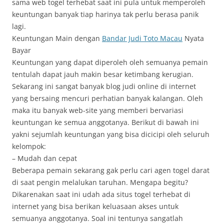
sama web togel terhebat saat ini pula untuk memperoleh
keuntungan banyak tiap harinya tak perlu berasa panik
lagi.
Keuntungan Main dengan
Bandar Judi Toto Macau
Nyata
Bayar
Keuntungan yang dapat diperoleh oleh semuanya pemain
tentulah dapat jauh makin besar ketimbang kerugian.
Sekarang ini sangat banyak blog judi online di internet
yang bersaing mencuri perhatian banyak kalangan. Oleh
maka itu banyak web-site yang memberi bervariasi
keuntungan ke semua anggotanya. Berikut di bawah ini
yakni sejumlah keuntungan yang bisa dicicipi oleh seluruh
kelompok:
– Mudah dan cepat
Beberapa pemain sekarang gak perlu cari agen togel darat
di saat pengin melalukan taruhan. Mengapa begitu?
Dikarenakan saat ini udah ada situs togel terhebat di
internet yang bisa berikan keluasaan akses untuk
semuanya anggotanya. Soal ini tentunya sangatlah