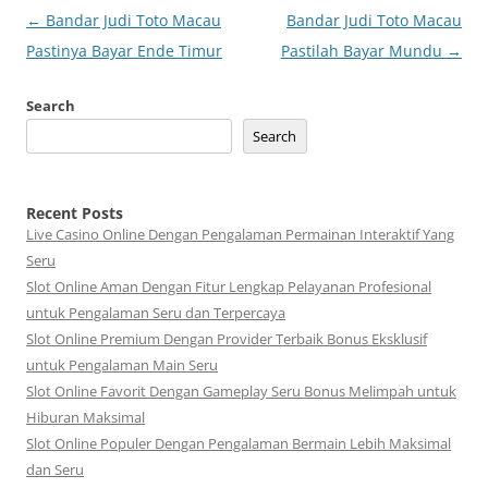
Post
←
Bandar Judi Toto Macau
Bandar Judi Toto Macau
navigation
Pastinya Bayar Ende Timur
Pastilah Bayar Mundu
→
Search
Search
Recent Posts
Live Casino Online Dengan Pengalaman Permainan Interaktif Yang
Seru
Slot Online Aman Dengan Fitur Lengkap Pelayanan Profesional
untuk Pengalaman Seru dan Terpercaya
Slot Online Premium Dengan Provider Terbaik Bonus Eksklusif
untuk Pengalaman Main Seru
Slot Online Favorit Dengan Gameplay Seru Bonus Melimpah untuk
Hiburan Maksimal
Slot Online Populer Dengan Pengalaman Bermain Lebih Maksimal
dan Seru