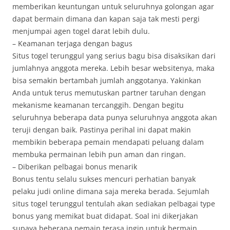
memberikan keuntungan untuk seluruhnya golongan agar
dapat bermain dimana dan kapan saja tak mesti pergi
menjumpai agen togel darat lebih dulu.
– Keamanan terjaga dengan bagus
Situs togel terunggul yang serius bagu bisa disaksikan dari
jumlahnya anggota mereka. Lebih besar websitenya, maka
bisa semakin bertambah jumlah anggotanya. Yakinkan
Anda untuk terus memutuskan partner taruhan dengan
mekanisme keamanan tercanggih. Dengan begitu
seluruhnya beberapa data punya seluruhnya anggota akan
teruji dengan baik. Pastinya perihal ini dapat makin
membikin beberapa pemain mendapati peluang dalam
membuka permainan lebih pun aman dan ringan.
– Diberikan pelbagai bonus menarik
Bonus tentu selalu sukses mencuri perhatian banyak
pelaku judi online dimana saja mereka berada. Sejumlah
situs togel terunggul tentulah akan sediakan pelbagai type
bonus yang memikat buat didapat. Soal ini dikerjakan
supaya beberapa pemain terasa ingin untuk bermain