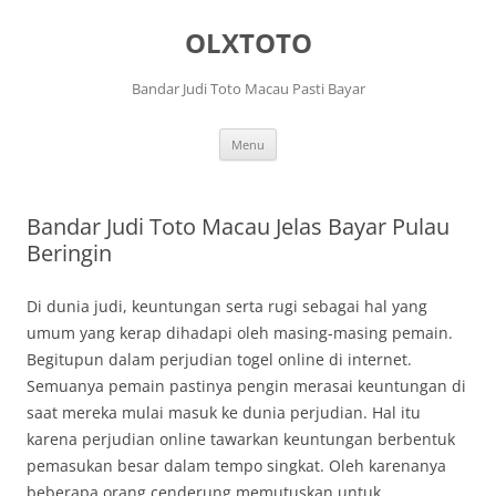
Skip
to
OLXTOTO
content
Bandar Judi Toto Macau Pasti Bayar
Menu
Bandar Judi Toto Macau Jelas Bayar Pulau
Beringin
Di dunia judi, keuntungan serta rugi sebagai hal yang
umum yang kerap dihadapi oleh masing-masing pemain.
Begitupun dalam perjudian togel online di internet.
Semuanya pemain pastinya pengin merasai keuntungan di
saat mereka mulai masuk ke dunia perjudian. Hal itu
karena perjudian online tawarkan keuntungan berbentuk
pemasukan besar dalam tempo singkat. Oleh karenanya
beberapa orang cenderung memutuskan untuk