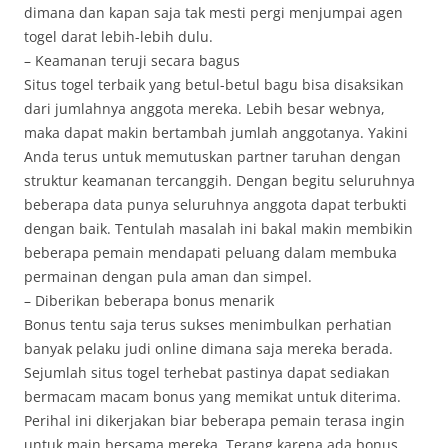
dimana dan kapan saja tak mesti pergi menjumpai agen
togel darat lebih-lebih dulu.
– Keamanan teruji secara bagus
Situs togel terbaik yang betul-betul bagu bisa disaksikan
dari jumlahnya anggota mereka. Lebih besar webnya,
maka dapat makin bertambah jumlah anggotanya. Yakini
Anda terus untuk memutuskan partner taruhan dengan
struktur keamanan tercanggih. Dengan begitu seluruhnya
beberapa data punya seluruhnya anggota dapat terbukti
dengan baik. Tentulah masalah ini bakal makin membikin
beberapa pemain mendapati peluang dalam membuka
permainan dengan pula aman dan simpel.
– Diberikan beberapa bonus menarik
Bonus tentu saja terus sukses menimbulkan perhatian
banyak pelaku judi online dimana saja mereka berada.
Sejumlah situs togel terhebat pastinya dapat sediakan
bermacam macam bonus yang memikat untuk diterima.
Perihal ini dikerjakan biar beberapa pemain terasa ingin
untuk main bersama mereka. Terang karena ada bonus