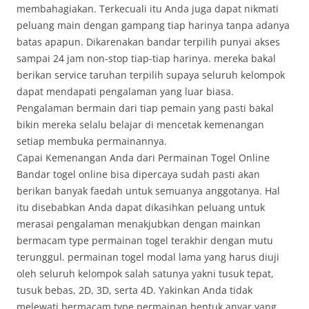
membahagiakan. Terkecuali itu Anda juga dapat nikmati
peluang main dengan gampang tiap harinya tanpa adanya
batas apapun. Dikarenakan bandar terpilih punyai akses
sampai 24 jam non-stop tiap-tiap harinya. mereka bakal
berikan service taruhan terpilih supaya seluruh kelompok
dapat mendapati pengalaman yang luar biasa.
Pengalaman bermain dari tiap pemain yang pasti bakal
bikin mereka selalu belajar di mencetak kemenangan
setiap membuka permainannya.
Capai Kemenangan Anda dari Permainan Togel Online
Bandar togel online bisa dipercaya sudah pasti akan
berikan banyak faedah untuk semuanya anggotanya. Hal
itu disebabkan Anda dapat dikasihkan peluang untuk
merasai pengalaman menakjubkan dengan mainkan
bermacam type permainan togel terakhir dengan mutu
terunggul. permainan togel modal lama yang harus diuji
oleh seluruh kelompok salah satunya yakni tusuk tepat,
tusuk bebas, 2D, 3D, serta 4D. Yakinkan Anda tidak
melewati bermacam type permainan bentuk anyar yang