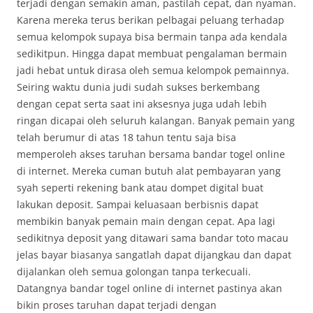
terjadi dengan semakin aman, pastilah cepat, dan nyaman.
Karena mereka terus berikan pelbagai peluang terhadap
semua kelompok supaya bisa bermain tanpa ada kendala
sedikitpun. Hingga dapat membuat pengalaman bermain
jadi hebat untuk dirasa oleh semua kelompok pemainnya.
Seiring waktu dunia judi sudah sukses berkembang
dengan cepat serta saat ini aksesnya juga udah lebih
ringan dicapai oleh seluruh kalangan. Banyak pemain yang
telah berumur di atas 18 tahun tentu saja bisa
memperoleh akses taruhan bersama bandar togel online
di internet. Mereka cuman butuh alat pembayaran yang
syah seperti rekening bank atau dompet digital buat
lakukan deposit. Sampai keluasaan berbisnis dapat
membikin banyak pemain main dengan cepat. Apa lagi
sedikitnya deposit yang ditawari sama bandar toto macau
jelas bayar biasanya sangatlah dapat dijangkau dan dapat
dijalankan oleh semua golongan tanpa terkecuali.
Datangnya bandar togel online di internet pastinya akan
bikin proses taruhan dapat terjadi dengan