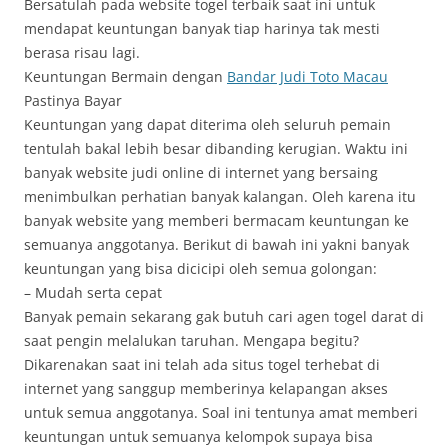
Bersatulah pada website togel terbaik saat ini untuk
mendapat keuntungan banyak tiap harinya tak mesti
berasa risau lagi.
Keuntungan Bermain dengan
Bandar Judi Toto Macau
Pastinya Bayar
Keuntungan yang dapat diterima oleh seluruh pemain
tentulah bakal lebih besar dibanding kerugian. Waktu ini
banyak website judi online di internet yang bersaing
menimbulkan perhatian banyak kalangan. Oleh karena itu
banyak website yang memberi bermacam keuntungan ke
semuanya anggotanya. Berikut di bawah ini yakni banyak
keuntungan yang bisa dicicipi oleh semua golongan:
– Mudah serta cepat
Banyak pemain sekarang gak butuh cari agen togel darat di
saat pengin melalukan taruhan. Mengapa begitu?
Dikarenakan saat ini telah ada situs togel terhebat di
internet yang sanggup memberinya kelapangan akses
untuk semua anggotanya. Soal ini tentunya amat memberi
keuntungan untuk semuanya kelompok supaya bisa