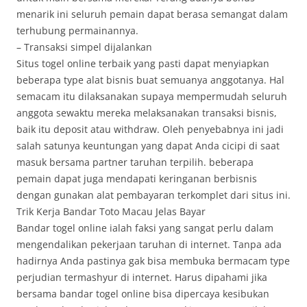
menarik ini seluruh pemain dapat berasa semangat dalam
terhubung permainannya.
– Transaksi simpel dijalankan
Situs togel online terbaik yang pasti dapat menyiapkan
beberapa type alat bisnis buat semuanya anggotanya. Hal
semacam itu dilaksanakan supaya mempermudah seluruh
anggota sewaktu mereka melaksanakan transaksi bisnis,
baik itu deposit atau withdraw. Oleh penyebabnya ini jadi
salah satunya keuntungan yang dapat Anda cicipi di saat
masuk bersama partner taruhan terpilih. beberapa
pemain dapat juga mendapati keringanan berbisnis
dengan gunakan alat pembayaran terkomplet dari situs ini.
Trik Kerja Bandar Toto Macau Jelas Bayar
Bandar togel online ialah faksi yang sangat perlu dalam
mengendalikan pekerjaan taruhan di internet. Tanpa ada
hadirnya Anda pastinya gak bisa membuka bermacam type
perjudian termashyur di internet. Harus dipahami jika
bersama bandar togel online bisa dipercaya kesibukan