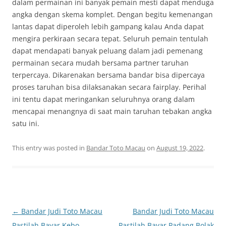
dalam permainan ini banyak pemain mesti dapat menduga
angka dengan skema komplet. Dengan begitu kemenangan
lantas dapat diperoleh lebih gampang kalau Anda dapat
mengira perkiraan secara tepat. Seluruh pemain tentulah
dapat mendapati banyak peluang dalam jadi pemenang
permainan secara mudah bersama partner taruhan
terpercaya. Dikarenakan bersama bandar bisa dipercaya
proses taruhan bisa dilaksanakan secara fairplay. Perihal
ini tentu dapat meringankan seluruhnya orang dalam
mencapai menangnya di saat main taruhan tebakan angka
satu ini.
This entry was posted in
Bandar Toto Macau
on
August 19, 2022
.
Post
←
Bandar Judi Toto Macau
Bandar Judi Toto Macau
navigation
Pastilah Bayar Kebo
Pastilah Bayar Padang Bolak