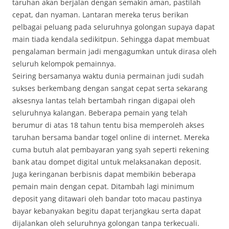
taruhan akan berjalan dengan semakin aman, pastilah
cepat, dan nyaman. Lantaran mereka terus berikan
pelbagai peluang pada seluruhnya golongan supaya dapat
main tiada kendala sedikitpun. Sehingga dapat membuat
pengalaman bermain jadi mengagumkan untuk dirasa oleh
seluruh kelompok pemainnya.
Seiring bersamanya waktu dunia permainan judi sudah
sukses berkembang dengan sangat cepat serta sekarang
aksesnya lantas telah bertambah ringan digapai oleh
seluruhnya kalangan. Beberapa pemain yang telah
berumur di atas 18 tahun tentu bisa memperoleh akses
taruhan bersama bandar togel online di internet. Mereka
cuma butuh alat pembayaran yang syah seperti rekening
bank atau dompet digital untuk melaksanakan deposit.
Juga keringanan berbisnis dapat membikin beberapa
pemain main dengan cepat. Ditambah lagi minimum
deposit yang ditawari oleh bandar toto macau pastinya
bayar kebanyakan begitu dapat terjangkau serta dapat
dijalankan oleh seluruhnya golongan tanpa terkecuali.