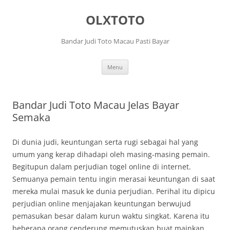
Skip
to
OLXTOTO
content
Bandar Judi Toto Macau Pasti Bayar
Menu
Bandar Judi Toto Macau Jelas Bayar
Semaka
Di dunia judi, keuntungan serta rugi sebagai hal yang
umum yang kerap dihadapi oleh masing-masing pemain.
Begitupun dalam perjudian togel online di internet.
Semuanya pemain tentu ingin merasai keuntungan di saat
mereka mulai masuk ke dunia perjudian. Perihal itu dipicu
perjudian online menjajakan keuntungan berwujud
pemasukan besar dalam kurun waktu singkat. Karena itu
beberapa orang cenderung memutuskan buat mainkan