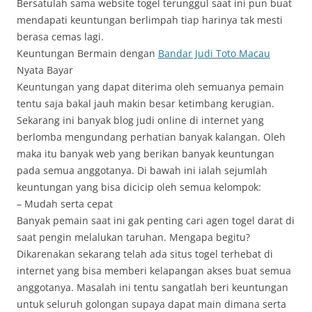
Bersatulah sama website togel terunggul saat ini pun buat
mendapati keuntungan berlimpah tiap harinya tak mesti
berasa cemas lagi.
Keuntungan Bermain dengan
Bandar Judi Toto Macau
Nyata Bayar
Keuntungan yang dapat diterima oleh semuanya pemain
tentu saja bakal jauh makin besar ketimbang kerugian.
Sekarang ini banyak blog judi online di internet yang
berlomba mengundang perhatian banyak kalangan. Oleh
maka itu banyak web yang berikan banyak keuntungan
pada semua anggotanya. Di bawah ini ialah sejumlah
keuntungan yang bisa dicicip oleh semua kelompok:
– Mudah serta cepat
Banyak pemain saat ini gak penting cari agen togel darat di
saat pengin melalukan taruhan. Mengapa begitu?
Dikarenakan sekarang telah ada situs togel terhebat di
internet yang bisa memberi kelapangan akses buat semua
anggotanya. Masalah ini tentu sangatlah beri keuntungan
untuk seluruh golongan supaya dapat main dimana serta