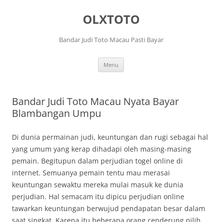
Skip
to
OLXTOTO
content
Bandar Judi Toto Macau Pasti Bayar
Menu
Bandar Judi Toto Macau Nyata Bayar
Blambangan Umpu
Di dunia permainan judi, keuntungan dan rugi sebagai hal
yang umum yang kerap dihadapi oleh masing-masing
pemain. Begitupun dalam perjudian togel online di
internet. Semuanya pemain tentu mau merasai
keuntungan sewaktu mereka mulai masuk ke dunia
perjudian. Hal semacam itu dipicu perjudian online
tawarkan keuntungan berwujud pendapatan besar dalam
saat singkat. Karena itu beberapa orang cenderung pilih