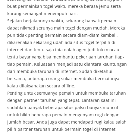
buat permainkan togel waktu mereka berasa jemu serta
kurang semangat menempuh hari.
Sejalan berjalannnya waktu, sekarang banyak pemain
dapat nikmati serunya main togel dengan mudah. Mereka
pun tidak penting bermain secara diam-diam kembali,
dikarenakan sekarang udah ada situs togel terpilih di
internet dan tentu saja inia dalah agen judi toto macau
tentu bayar yang bisa membantu pekerjaan taruhan tiap-
tiap pemain. Keluasaan menjadi satu diantara keuntungan
dari membuka taruhan di internet. Sudah diketahui
bersama, beberapa orang sukar membuka bermainnya
kalau dilaksanakan secara offline.
Penting untuk semuanya pemain untuk membuka taruhan
dengan partner taruhan yang tepat. Lantaran saat ini
sudahlah banyak beberapa situs palsu banyak muncul
untuk bikin beberapa pemain mengenyam rugi dengan
jumlah besar. Anda juga dapat mendapati rugi kalau salah
pilih partner taruhan untuk bermain togel di internet.