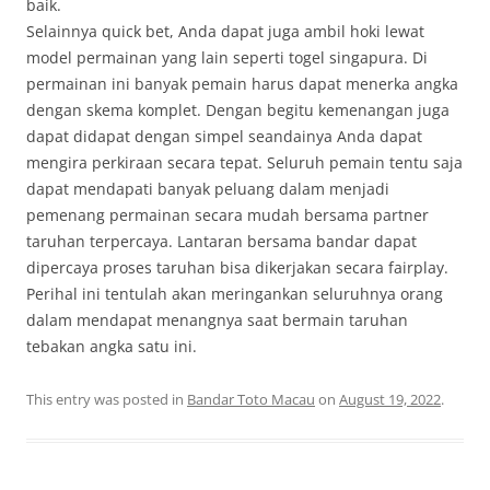
baik.
Selainnya quick bet, Anda dapat juga ambil hoki lewat
model permainan yang lain seperti togel singapura. Di
permainan ini banyak pemain harus dapat menerka angka
dengan skema komplet. Dengan begitu kemenangan juga
dapat didapat dengan simpel seandainya Anda dapat
mengira perkiraan secara tepat. Seluruh pemain tentu saja
dapat mendapati banyak peluang dalam menjadi
pemenang permainan secara mudah bersama partner
taruhan terpercaya. Lantaran bersama bandar dapat
dipercaya proses taruhan bisa dikerjakan secara fairplay.
Perihal ini tentulah akan meringankan seluruhnya orang
dalam mendapat menangnya saat bermain taruhan
tebakan angka satu ini.
This entry was posted in
Bandar Toto Macau
on
August 19, 2022
.