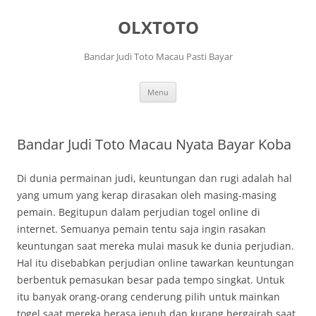
Skip
to
OLXTOTO
content
Bandar Judi Toto Macau Pasti Bayar
Menu
Bandar Judi Toto Macau Nyata Bayar Koba
Di dunia permainan judi, keuntungan dan rugi adalah hal
yang umum yang kerap dirasakan oleh masing-masing
pemain. Begitupun dalam perjudian togel online di
internet. Semuanya pemain tentu saja ingin rasakan
keuntungan saat mereka mulai masuk ke dunia perjudian.
Hal itu disebabkan perjudian online tawarkan keuntungan
berbentuk pemasukan besar pada tempo singkat. Untuk
itu banyak orang-orang cenderung pilih untuk mainkan
togel saat mereka berasa jenuh dan kurang bergairah saat