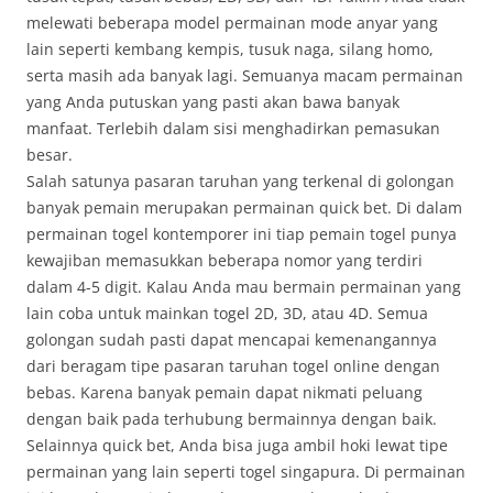
melewati beberapa model permainan mode anyar yang
lain seperti kembang kempis, tusuk naga, silang homo,
serta masih ada banyak lagi. Semuanya macam permainan
yang Anda putuskan yang pasti akan bawa banyak
manfaat. Terlebih dalam sisi menghadirkan pemasukan
besar.
Salah satunya pasaran taruhan yang terkenal di golongan
banyak pemain merupakan permainan quick bet. Di dalam
permainan togel kontemporer ini tiap pemain togel punya
kewajiban memasukkan beberapa nomor yang terdiri
dalam 4-5 digit. Kalau Anda mau bermain permainan yang
lain coba untuk mainkan togel 2D, 3D, atau 4D. Semua
golongan sudah pasti dapat mencapai kemenangannya
dari beragam tipe pasaran taruhan togel online dengan
bebas. Karena banyak pemain dapat nikmati peluang
dengan baik pada terhubung bermainnya dengan baik.
Selainnya quick bet, Anda bisa juga ambil hoki lewat tipe
permainan yang lain seperti togel singapura. Di permainan