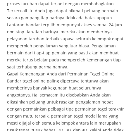
proses taruhan dapat terjadi dengan membahagiakan.
Terkecuali itu Anda juga dapat nikmati peluang bermain
secara gampang tiap harinya tidak ada batas apapun.
Lantaran bandar terpilih mempunyai akses sampai 24 jam
non stop tiap-tiap harinya. mereka akan memberinya
pelayanan taruhan terbaik supaya seluruh kelompok dapat
memperoleh pengalaman yang luar biasa. Pengalaman
bermain dari tiap-tiap pemain yang pasti akan membuat
mereka terus belajar pada memperoleh kemenangan tiap
saat terhubung permainannya.
Gapai Kemenangan Anda dari Permainan Togel Online
Bandar togel online paling dipercaya tentunya akan
memberinya banyak kegunaan buat seluruhnya
anggotanya. Hal semacam itu disebabkan Anda akan
dikasihkan peluang untuk rasakan pengalaman hebat
dengan permainkan pelbagai tipe permainan togel terakhir
dengan mutu terbaik. permainan togel modal lama yang
mesti dijajal oleh semua kelompok antara lain merupakan
tusuk tepat, tusuk bebas, 2D, 3D, dan 4D. Yakini Anda tidak