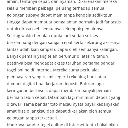
aman, tentunya cepat, dan nyaman. Dikarenakan mereka
selalu memberi pelbagai peluang terhadap semua
golongan supaya dapat main tanpa kendala sedikitpun.
Hingga dapat membuat pengalaman bermain jadi fantastis
untuk dirasa oleh semuanya kelompok pemainnya.
Seiring waktu berjalan dunia judi sudah sukses
berkembang dengan sangat cepat serta sekarang aksesnya
lantas udah kian simpel dicapai oleh semuanya kalangan.
Banyak pemain yang telah berumur di atas 18 tahun
pastinya bisa mendapat akses taruhan bersama bandar
togel online di internet. Mereka cuma perlu alat
pembayaran yang resmi seperti rekening bank atau
dompet digital buat kerjakan deposit. Bahkan juga
keringanan berbisnis dapat membikin banyak pemain
bermain lebih cepat. Ditambah lagi minimum deposit yang
ditawari sama bandar toto macau nyata bayar kebanyakan
amat bisa dijangkau dan dapat dikerjakan oleh semua
golongan tanpa terkecuali.
Hadirnya bandar togel online di internet tentu bakal bikin