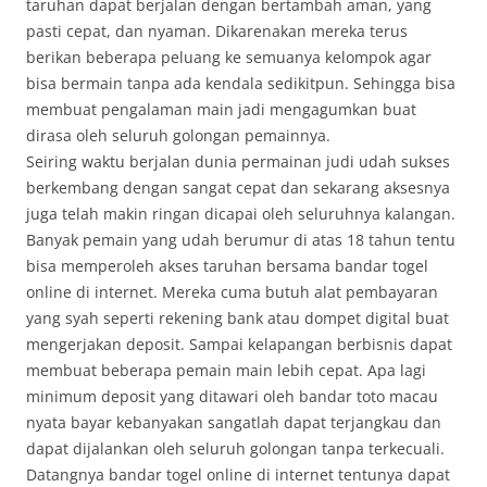
taruhan dapat berjalan dengan bertambah aman, yang
pasti cepat, dan nyaman. Dikarenakan mereka terus
berikan beberapa peluang ke semuanya kelompok agar
bisa bermain tanpa ada kendala sedikitpun. Sehingga bisa
membuat pengalaman main jadi mengagumkan buat
dirasa oleh seluruh golongan pemainnya.
Seiring waktu berjalan dunia permainan judi udah sukses
berkembang dengan sangat cepat dan sekarang aksesnya
juga telah makin ringan dicapai oleh seluruhnya kalangan.
Banyak pemain yang udah berumur di atas 18 tahun tentu
bisa memperoleh akses taruhan bersama bandar togel
online di internet. Mereka cuma butuh alat pembayaran
yang syah seperti rekening bank atau dompet digital buat
mengerjakan deposit. Sampai kelapangan berbisnis dapat
membuat beberapa pemain main lebih cepat. Apa lagi
minimum deposit yang ditawari oleh bandar toto macau
nyata bayar kebanyakan sangatlah dapat terjangkau dan
dapat dijalankan oleh seluruh golongan tanpa terkecuali.
Datangnya bandar togel online di internet tentunya dapat