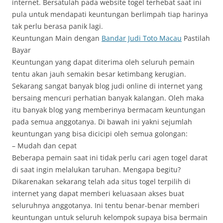
internet. Bersatulah pada website togel terhebat saat ini
pula untuk mendapati keuntungan berlimpah tiap harinya
tak perlu berasa panik lagi.
Keuntungan Main dengan
Bandar Judi Toto Macau
Pastilah
Bayar
Keuntungan yang dapat diterima oleh seluruh pemain
tentu akan jauh semakin besar ketimbang kerugian.
Sekarang sangat banyak blog judi online di internet yang
bersaing mencuri perhatian banyak kalangan. Oleh maka
itu banyak blog yang memberinya bermacam keuntungan
pada semua anggotanya. Di bawah ini yakni sejumlah
keuntungan yang bisa dicicipi oleh semua golongan:
– Mudah dan cepat
Beberapa pemain saat ini tidak perlu cari agen togel darat
di saat ingin melalukan taruhan. Mengapa begitu?
Dikarenakan sekarang telah ada situs togel terpilih di
internet yang dapat memberi keluasaan akses buat
seluruhnya anggotanya. Ini tentu benar-benar memberi
keuntungan untuk seluruh kelompok supaya bisa bermain