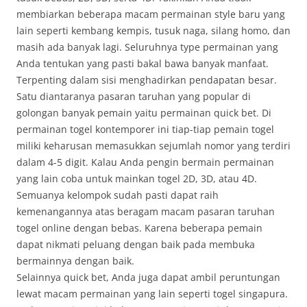
membiarkan beberapa macam permainan style baru yang
lain seperti kembang kempis, tusuk naga, silang homo, dan
masih ada banyak lagi. Seluruhnya type permainan yang
Anda tentukan yang pasti bakal bawa banyak manfaat.
Terpenting dalam sisi menghadirkan pendapatan besar.
Satu diantaranya pasaran taruhan yang popular di
golongan banyak pemain yaitu permainan quick bet. Di
permainan togel kontemporer ini tiap-tiap pemain togel
miliki keharusan memasukkan sejumlah nomor yang terdiri
dalam 4-5 digit. Kalau Anda pengin bermain permainan
yang lain coba untuk mainkan togel 2D, 3D, atau 4D.
Semuanya kelompok sudah pasti dapat raih
kemenangannya atas beragam macam pasaran taruhan
togel online dengan bebas. Karena beberapa pemain
dapat nikmati peluang dengan baik pada membuka
bermainnya dengan baik.
Selainnya quick bet, Anda juga dapat ambil peruntungan
lewat macam permainan yang lain seperti togel singapura.