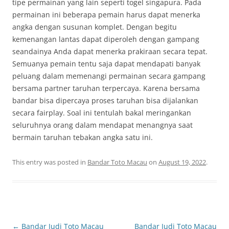
tipe permainan yang lain seperti togel singapura. Pada
permainan ini beberapa pemain harus dapat menerka
angka dengan susunan komplet. Dengan begitu
kemenangan lantas dapat diperoleh dengan gampang
seandainya Anda dapat menerka prakiraan secara tepat.
Semuanya pemain tentu saja dapat mendapati banyak
peluang dalam memenangi permainan secara gampang
bersama partner taruhan terpercaya. Karena bersama
bandar bisa dipercaya proses taruhan bisa dijalankan
secara fairplay. Soal ini tentulah bakal meringankan
seluruhnya orang dalam mendapat menangnya saat
bermain taruhan tebakan angka satu ini.
This entry was posted in
Bandar Toto Macau
on
August 19, 2022
.
Post
←
Bandar Judi Toto Macau
Bandar Judi Toto Macau