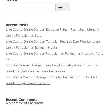
Search
Search
Recent Posts
Live Casino Online Dengan Beragam Pilihan Permainan Menarik
Untuk Pengalaman Seru
Live Casino Online Dengan Tampilan Realistis Dan Fitur Lengkap
Untuk Pengalaman Bermain Nyata
Live Casino Online Dengan Pengalaman Permainan Interaktif Yang
Seru
Slot Online Aman Dengan Fitur Lengkap Pelayanan Profesional
untuk Pengalaman Seru dan Terpercaya
Slot Online Premium Dengan Provider Terbaik Bonus Eksklusif
untuk Pengalaman Main Seru
Recent Comments
No comments to show.