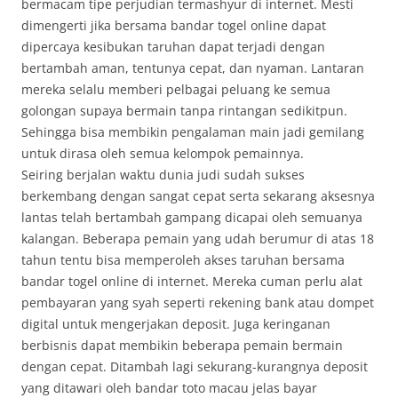
bermacam tipe perjudian termashyur di internet. Mesti
dimengerti jika bersama bandar togel online dapat
dipercaya kesibukan taruhan dapat terjadi dengan
bertambah aman, tentunya cepat, dan nyaman. Lantaran
mereka selalu memberi pelbagai peluang ke semua
golongan supaya bermain tanpa rintangan sedikitpun.
Sehingga bisa membikin pengalaman main jadi gemilang
untuk dirasa oleh semua kelompok pemainnya.
Seiring berjalan waktu dunia judi sudah sukses
berkembang dengan sangat cepat serta sekarang aksesnya
lantas telah bertambah gampang dicapai oleh semuanya
kalangan. Beberapa pemain yang udah berumur di atas 18
tahun tentu bisa memperoleh akses taruhan bersama
bandar togel online di internet. Mereka cuman perlu alat
pembayaran yang syah seperti rekening bank atau dompet
digital untuk mengerjakan deposit. Juga keringanan
berbisnis dapat membikin beberapa pemain bermain
dengan cepat. Ditambah lagi sekurang-kurangnya deposit
yang ditawari oleh bandar toto macau jelas bayar