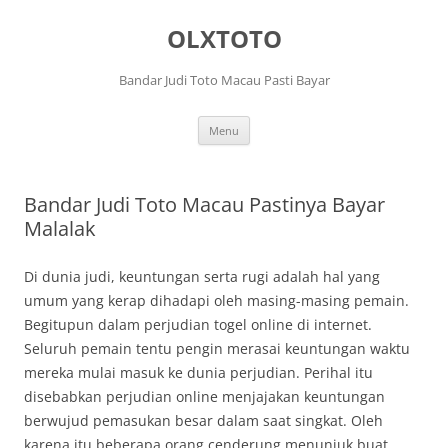
Skip
to
OLXTOTO
content
Bandar Judi Toto Macau Pasti Bayar
Menu
Bandar Judi Toto Macau Pastinya Bayar
Malalak
Di dunia judi, keuntungan serta rugi adalah hal yang
umum yang kerap dihadapi oleh masing-masing pemain.
Begitupun dalam perjudian togel online di internet.
Seluruh pemain tentu pengin merasai keuntungan waktu
mereka mulai masuk ke dunia perjudian. Perihal itu
disebabkan perjudian online menjajakan keuntungan
berwujud pemasukan besar dalam saat singkat. Oleh
karena itu beberapa orang cenderung menunjuk buat