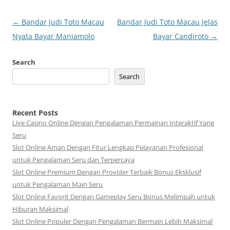
Post
←
Bandar Judi Toto Macau
Bandar Judi Toto Macau Jelas
navigation
Nyata Bayar Maniamolo
Bayar Candiroto
→
Search
Search
Recent Posts
Live Casino Online Dengan Pengalaman Permainan Interaktif Yang
Seru
Slot Online Aman Dengan Fitur Lengkap Pelayanan Profesional
untuk Pengalaman Seru dan Terpercaya
Slot Online Premium Dengan Provider Terbaik Bonus Eksklusif
untuk Pengalaman Main Seru
Slot Online Favorit Dengan Gameplay Seru Bonus Melimpah untuk
Hiburan Maksimal
Slot Online Populer Dengan Pengalaman Bermain Lebih Maksimal