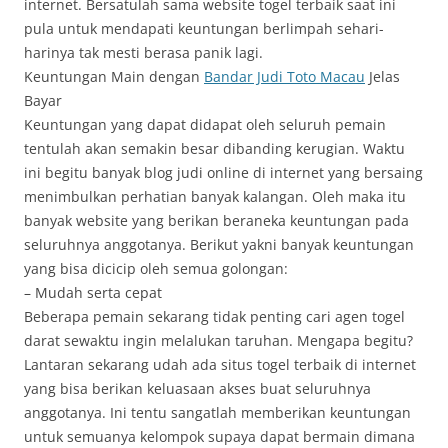
internet. Bersatulah sama website togel terbaik saat ini
pula untuk mendapati keuntungan berlimpah sehari-
harinya tak mesti berasa panik lagi.
Keuntungan Main dengan
Bandar Judi Toto Macau
Jelas
Bayar
Keuntungan yang dapat didapat oleh seluruh pemain
tentulah akan semakin besar dibanding kerugian. Waktu
ini begitu banyak blog judi online di internet yang bersaing
menimbulkan perhatian banyak kalangan. Oleh maka itu
banyak website yang berikan beraneka keuntungan pada
seluruhnya anggotanya. Berikut yakni banyak keuntungan
yang bisa dicicip oleh semua golongan:
– Mudah serta cepat
Beberapa pemain sekarang tidak penting cari agen togel
darat sewaktu ingin melalukan taruhan. Mengapa begitu?
Lantaran sekarang udah ada situs togel terbaik di internet
yang bisa berikan keluasaan akses buat seluruhnya
anggotanya. Ini tentu sangatlah memberikan keuntungan
untuk semuanya kelompok supaya dapat bermain dimana