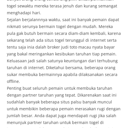
togel sewaktu mereka terasa jenuh dan kurang semangat
menghadapi hari.
Sejalan berjalannnya waktu, saat ini banyak pemain dapat
nikmati serunya bermain togel dengan mudah. Mereka
pula gak butuh bermain secara diam-diam kembali, karena
sekarang telah ada situs togel terunggul di internet serta
tentu saja inia dalah broker judi toto macau nyata bayar
yang bakal meringankan kesibukan taruhan tiap pemain.
Keluasaan jadi salah satunya keuntungan dari terhubung
taruhan di internet. Diketahui bersama, beberapa orang
sukar membuka bermainnya apabila dilaksanakan secara
offline.
Penting buat seluruh pemain untuk membuka taruhan
dengan partner taruhan yang tepat. Dikarenakan saat ini
sudahlah banyak beberapa situs palsu banyak muncul
untuk membikin beberapa pemain merasakan rugi dengan
jumlah besar. Anda dapat juga mendapati rugi jika salah
menunjuk partner taruhan untuk bermain togel di