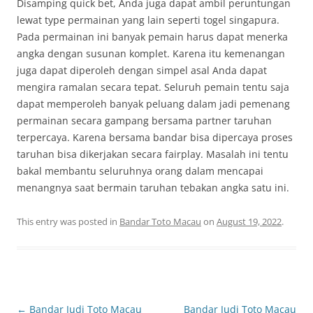
Disamping quick bet, Anda juga dapat ambil peruntungan
lewat type permainan yang lain seperti togel singapura.
Pada permainan ini banyak pemain harus dapat menerka
angka dengan susunan komplet. Karena itu kemenangan
juga dapat diperoleh dengan simpel asal Anda dapat
mengira ramalan secara tepat. Seluruh pemain tentu saja
dapat memperoleh banyak peluang dalam jadi pemenang
permainan secara gampang bersama partner taruhan
terpercaya. Karena bersama bandar bisa dipercaya proses
taruhan bisa dikerjakan secara fairplay. Masalah ini tentu
bakal membantu seluruhnya orang dalam mencapai
menangnya saat bermain taruhan tebakan angka satu ini.
This entry was posted in
Bandar Toto Macau
on
August 19, 2022
.
Post
←
Bandar Judi Toto Macau
Bandar Judi Toto Macau