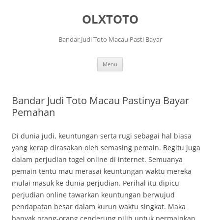
Skip
to
OLXTOTO
content
Bandar Judi Toto Macau Pasti Bayar
Menu
Bandar Judi Toto Macau Pastinya Bayar
Pemahan
Di dunia judi, keuntungan serta rugi sebagai hal biasa
yang kerap dirasakan oleh semasing pemain. Begitu juga
dalam perjudian togel online di internet. Semuanya
pemain tentu mau merasai keuntungan waktu mereka
mulai masuk ke dunia perjudian. Perihal itu dipicu
perjudian online tawarkan keuntungan berwujud
pendapatan besar dalam kurun waktu singkat. Maka
banyak orang-orang cenderung pilih untuk permainkan