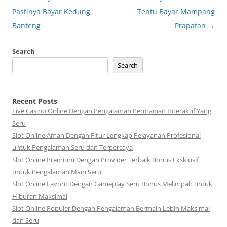
navigation
Pastinya Bayar Kedung
Tentu Bayar Mampang
Banteng
Prapatan
→
Search
Search
Recent Posts
Live Casino Online Dengan Pengalaman Permainan Interaktif Yang
Seru
Slot Online Aman Dengan Fitur Lengkap Pelayanan Profesional
untuk Pengalaman Seru dan Terpercaya
Slot Online Premium Dengan Provider Terbaik Bonus Eksklusif
untuk Pengalaman Main Seru
Slot Online Favorit Dengan Gameplay Seru Bonus Melimpah untuk
Hiburan Maksimal
Slot Online Populer Dengan Pengalaman Bermain Lebih Maksimal
dan Seru