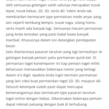
oleh semuanya golongan salah satunya merupakan tusuk
tepat, tusuk bebas, 2D, 3D, serta 4D. Yakini Anda tak
membiarkan bermacam type permainan mode anyar yang
lain seperti kembang kempis, tusuk naga, silang homo,
serta masih ada banyak lagi. Semuanya macam permainan
yang Anda tentukan yang pasti bakal bawa banyak
manfaat. Khususnya dalam sisi datangkan pendapatan
besar.
Satu diantaranya pasaran taruhan yang lagi termashyur di
golongan banyak pemain yaitu permainan quick bet. Di
permainan togel kontemporer ini tiap pemain togel miliki
keharusan memasukkan beberapa nomor yang terbagi
dalam 4-5 digit. Apabila Anda ingin bermain permainan
yang lain coba buat permainkan togel 2D, 3D, maupun 4D.
Seluruh kelompok sudah pasti dapat mencapai
kemenangannya atas bermacam type pasaran taruhan
togel online dengan bebas. Dikarenakan beberapa pemain
dapat nikmati peluang dengan baik di terhubung