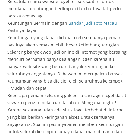
Bersatulah sama website togel terbaik saat ini untuk
mendapat keuntungan berlimpah tiap harinya tak perlu
berasa cemas lagi.
Keuntungan Bermain dengan
Bandar Judi Toto Macau
Pastinya Bayar
Keuntungan yang dapat didapat oleh semuanya pemain
pastinya akan semakin lebih besar ketimbang kerugian.
Sekarang banyak web judi online di internet yang bersaing
mencuri perhatian banyak kalangan. Oleh karena itu
banyak web-site yang berikan banyak keuntungan ke
seluruhnya anggotanya. Di bawah ini merupakan banyak
keuntungan yang bisa dicicipi oleh seluruhnya kelompok:
– Mudah dan cepat
Beberapa pemain sekarang gak perlu cari agen togel darat
sewaktu pengin melalukan taruhan. Mengapa begitu?
Karena sekarang udah ada situs togel terhebat di internet
yang bisa berikan keringanan akses untuk semuanya
anggotanya. Soal ini pastinya amat memberi keuntungan
untuk seluruh kelompok supaya dapat main dimana dan