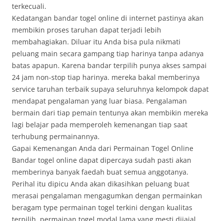
terkecuali.
Kedatangan bandar togel online di internet pastinya akan
membikin proses taruhan dapat terjadi lebih
membahagiakan. Diluar itu Anda bisa pula nikmati
peluang main secara gampang tiap harinya tanpa adanya
batas apapun. Karena bandar terpilih punya akses sampai
24 jam non-stop tiap harinya. mereka bakal memberinya
service taruhan terbaik supaya seluruhnya kelompok dapat
mendapat pengalaman yang luar biasa. Pengalaman
bermain dari tiap pemain tentunya akan membikin mereka
lagi belajar pada memperoleh kemenangan tiap saat
terhubung permainannya.
Gapai Kemenangan Anda dari Permainan Togel Online
Bandar togel online dapat dipercaya sudah pasti akan
memberinya banyak faedah buat semua anggotanya.
Perihal itu dipicu Anda akan dikasihkan peluang buat
merasai pengalaman mengagumkan dengan permainkan
beragam type permainan togel terkini dengan kualitas
terpilih. permainan togel modal lama yang mesti dijajal