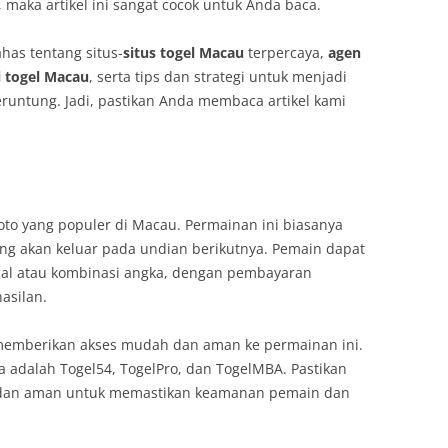
maka artikel ini sangat cocok untuk Anda baca.
ahas tentang situs-
situs togel Macau
terpercaya,
agen
i togel Macau
, serta tips dan strategi untuk menjadi
runtung. Jadi, pastikan Anda membaca artikel kami
oto yang populer di Macau. Permainan ini biasanya
g akan keluar pada undian berikutnya. Pemain dapat
al atau kombinasi angka, dengan pembayaran
asilan.
memberikan akses mudah dan aman ke permainan ini.
a adalah Togel54, TogelPro, dan TogelMBA. Pastikan
a dan aman untuk memastikan keamanan pemain dan