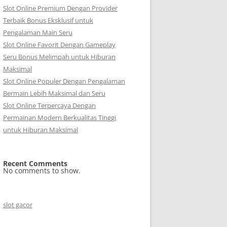
Slot Online Premium Dengan Provider
Terbaik Bonus Eksklusif untuk
Pengalaman Main Seru
Slot Online Favorit Dengan Gameplay
Seru Bonus Melimpah untuk Hiburan
Maksimal
Slot Online Populer Dengan Pengalaman
Bermain Lebih Maksimal dan Seru
Slot Online Terpercaya Dengan
Permainan Modern Berkualitas Tinggi
untuk Hiburan Maksimal
Recent Comments
No comments to show.
slot gacor