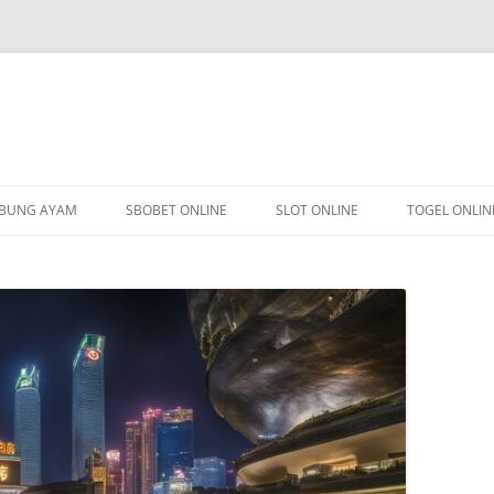
BUNG AYAM
SBOBET ONLINE
SLOT ONLINE
TOGEL ONLIN