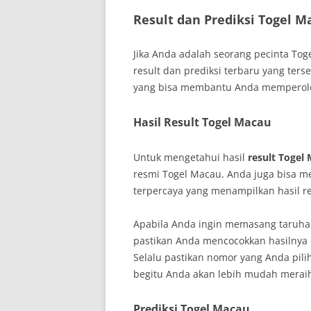
Result dan Prediksi Togel M
Jika Anda adalah seorang pecinta Tog
result dan prediksi terbaru yang ters
yang bisa membantu Anda memperol
Hasil Result Togel Macau
Untuk mengetahui hasil
result Togel
resmi Togel Macau. Anda juga bisa me
terpercaya yang menampilkan hasil re
Apabila Anda ingin memasang taruhan
pastikan Anda mencocokkan hasilnya
Selalu pastikan nomor yang Anda pilih
begitu Anda akan lebih mudah mera
Prediksi Togel Macau