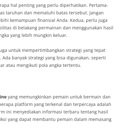
rapa hal penting yang perlu diperhatikan. Pertama-
as taruhan dan mematuhi batas tersebut. Jangan
ihi kemampuan finansial Anda. Kedua, perlu juga
litas di belakang permainan dan menggunakan hasil
angka yang lebih mungkin keluar.
 juga untuk mempertimbangkan strategi yang tepat
Ada banyak strategi yang bisa digunakan, seperti
ar atau mengikuti pola angka tertentu.
ine
yang memungkinkan pemain untuk bermain dan
erapa platform yang terkenal dan terpercaya adalah
orm ini menyediakan informasi terbaru tentang hasil
diksi yang dapat membantu pemain dalam memasang