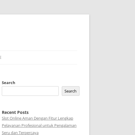
E
Search
Search
Recent Posts
Slot Online Aman Dengan Fitur Lengkap
Pelayanan Profesional untuk Pengalaman
Seru dan Terpercaya