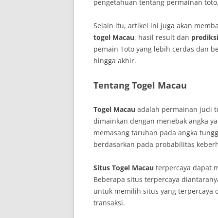
pengetahuan tentang permainan toto, 
Selain itu, artikel ini juga akan memb
togel Macau
, hasil result dan
prediks
pemain Toto yang lebih cerdas dan be
hingga akhir.
Tentang Togel Macau
Togel Macau
adalah permainan judi t
dimainkan dengan menebak angka yan
memasang taruhan pada angka tungg
berdasarkan pada probabilitas keberh
Situs Togel Macau
terpercaya dapat 
Beberapa situs terpercaya diantarany
untuk memilih situs yang terpercay
transaksi.