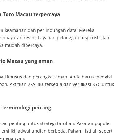
 Toto Macau terpercaya
 keamanan dan perlindungan data. Mereka
mbayaran resmi. Layanan pelanggan responsif dan
a mudah dipercaya.
Toto Macau yang aman
ail khusus dan perangkat aman. Anda harus mengisi
pon. Aktifkan 2FA jika tersedia dan verifikasi KYC untuk
 terminologi penting
u penting untuk strategi taruhan. Pasaran populer
miliki jadwal undian berbeda. Pahami istilah seperti
kemenangan.