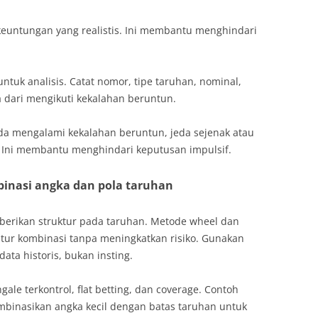
keuntungan yang realistis. Ini membantu menghindari
tuk analisis. Catat nomor, tipe taruhan, nominal,
 dari mengikuti kekalahan beruntun.
Anda mengalami kekalahan beruntun, jeda sejenak atau
. Ini membantu menghindari keputusan impulsif.
binasi angka dan pola taruhan
rikan struktur pada taruhan. Metode wheel dan
ur kombinasi tanpa meningkatkan risiko. Gunakan
ata historis, bukan insting.
ale terkontrol, flat betting, dan coverage. Contoh
inasikan angka kecil dengan batas taruhan untuk