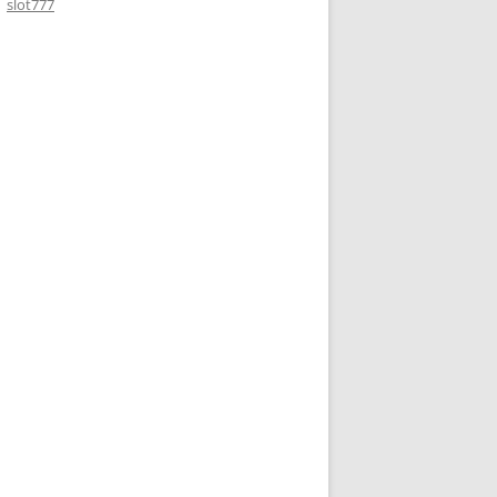
slot777