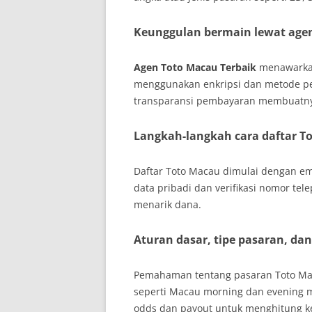
Keunggulan bermain lewat agen
Agen Toto Macau Terbaik
menawarkan
menggunakan enkripsi dan metode pe
transparansi pembayaran membuatny
Langkah-langkah cara daftar 
Daftar Toto Macau dimulai dengan em
data pribadi dan verifikasi nomor tele
menarik dana.
Aturan dasar, tipe pasaran, dan
Pemahaman tentang pasaran Toto Maca
seperti Macau morning dan evening me
odds dan payout untuk menghitung 