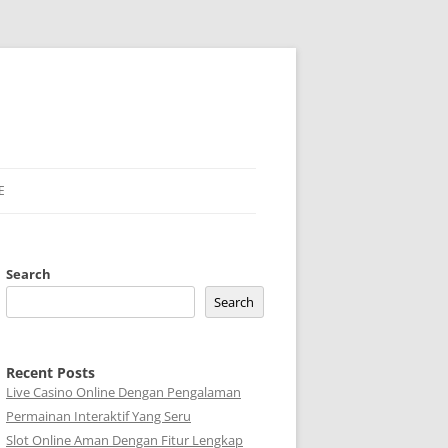
E
Search
Search
Recent Posts
Live Casino Online Dengan Pengalaman
Permainan Interaktif Yang Seru
Slot Online Aman Dengan Fitur Lengkap