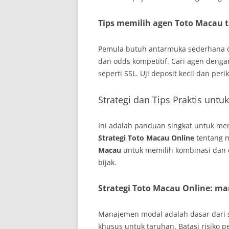
Tips memilih agen Toto Macau 
Pemula butuh antarmuka sederhana da
dan odds kompetitif. Cari agen deng
seperti SSL. Uji deposit kecil dan pe
Strategi dan Tips Praktis un
Ini adalah panduan singkat untuk me
Strategi Toto Macau Online
tentang 
Macau
untuk memilih kombinasi dan
bijak.
Strategi Toto Macau Online: m
Manajemen modal adalah dasar dari s
khusus untuk taruhan. Batasi risiko 