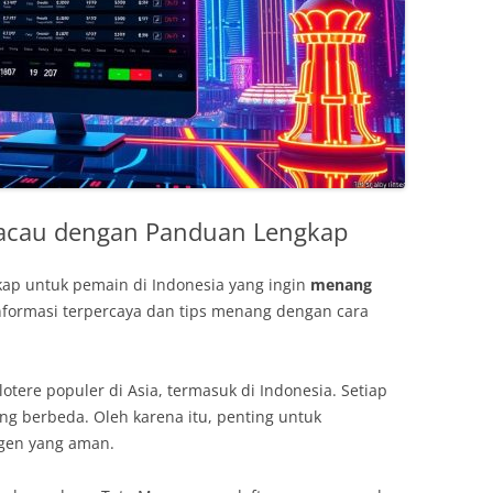
Macau dengan Panduan Lengkap
kap untuk pemain di Indonesia yang ingin
menang
informasi terpercaya dan tips menang dengan cara
tere populer di Asia, termasuk di Indonesia. Setiap
ang berbeda. Oleh karena itu, penting untuk
agen yang aman.