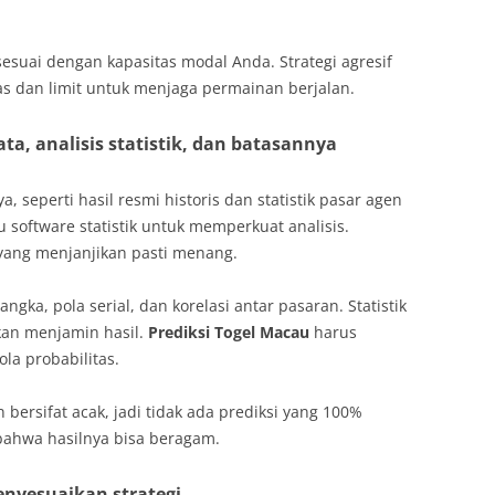
esuai dengan kapasitas modal Anda. Strategi agresif
s dan limit untuk menjaga permainan berjalan.
ta, analisis statistik, dan batasannya
, seperti hasil resmi historis dan statistik pasar agen
 software statistik untuk memperkuat analisis.
 yang menjanjikan pasti menang.
ngka, pola serial, dan korelasi antar pasaran. Statistik
an menjamin hasil.
Prediksi Togel Macau
harus
la probabilitas.
 bersifat acak, jadi tidak ada prediksi yang 100%
bahwa hasilnya bisa beragam.
enyesuaikan strategi