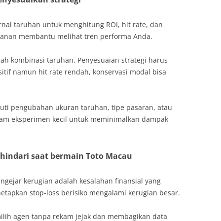
urnal taruhan untuk menghitung ROI, hit rate, dan
bulanan membantu melihat tren performa Anda.
 ubah kombinasi taruhan. Penyesuaian strategi harus
sitif namun hit rate rendah, konservasi modal bisa
iputi pengubahan ukuran taruhan, tipe pasaran, atau
alam eksperimen kecil untuk meminimalkan dampak
hindari saat bermain Toto Macau
engejar kerugian adalah kesalahan finansial yang
netapkan stop-loss berisiko mengalami kerugian besar.
ilih agen tanpa rekam jejak dan membagikan data