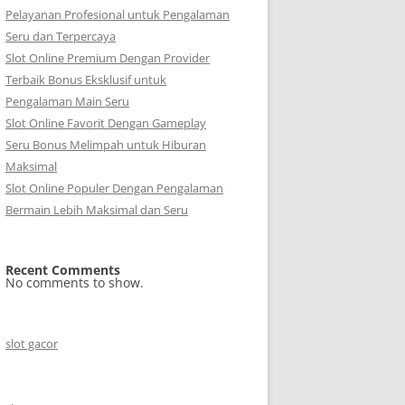
Pelayanan Profesional untuk Pengalaman
Seru dan Terpercaya
Slot Online Premium Dengan Provider
Terbaik Bonus Eksklusif untuk
Pengalaman Main Seru
Slot Online Favorit Dengan Gameplay
Seru Bonus Melimpah untuk Hiburan
Maksimal
Slot Online Populer Dengan Pengalaman
Bermain Lebih Maksimal dan Seru
Recent Comments
No comments to show.
slot gacor