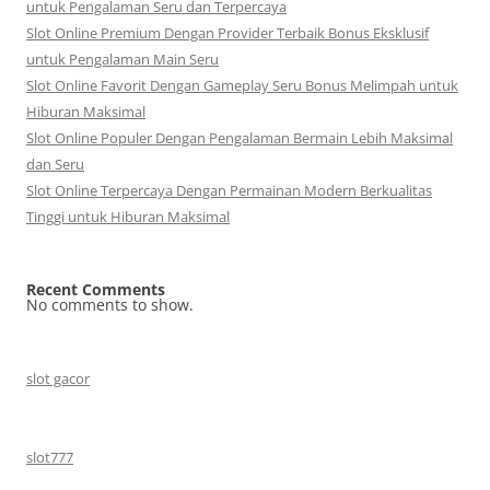
untuk Pengalaman Seru dan Terpercaya
Slot Online Premium Dengan Provider Terbaik Bonus Eksklusif
untuk Pengalaman Main Seru
Slot Online Favorit Dengan Gameplay Seru Bonus Melimpah untuk
Hiburan Maksimal
Slot Online Populer Dengan Pengalaman Bermain Lebih Maksimal
dan Seru
Slot Online Terpercaya Dengan Permainan Modern Berkualitas
Tinggi untuk Hiburan Maksimal
Recent Comments
No comments to show.
slot gacor
slot777