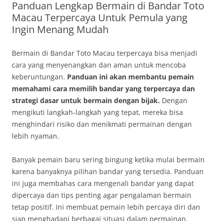
Panduan Lengkap Bermain di Bandar Toto
Macau Terpercaya Untuk Pemula yang
Ingin Menang Mudah
Bermain di Bandar Toto Macau terpercaya bisa menjadi
cara yang menyenangkan dan aman untuk mencoba
keberuntungan.
Panduan ini akan membantu pemain
memahami cara memilih bandar yang terpercaya dan
strategi dasar untuk bermain dengan bijak.
Dengan
mengikuti langkah-langkah yang tepat, mereka bisa
menghindari risiko dan menikmati permainan dengan
lebih nyaman.
Banyak pemain baru sering bingung ketika mulai bermain
karena banyaknya pilihan bandar yang tersedia. Panduan
ini juga membahas cara mengenali bandar yang dapat
dipercaya dan tips penting agar pengalaman bermain
tetap positif. Ini membuat pemain lebih percaya diri dan
siap menghadapi berbagai situasi dalam permainan.