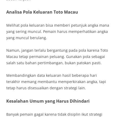
Analisa Pola Keluaran Toto Macau
Melihat pola keluaran bisa memberi petunjuk angka mana
yang sering muncul. Pemain harus memperhatikan angka
yang muncul berulang.
Namun, jangan terlalu bergantung pada pola karena Toto
Macau tetap permainan peluang. Gunakan pola sebagai
salah satu bahan pertimbangan, bukan patokan pasti.
Membandingkan data keluaran hasil beberapa hari
terakhir memang membantu memperkirakan angka, tapi
tetap harus disesuaikan dengan strategi lain.
Kesalahan Umum yang Harus Dihindari
Banyak pemain gagal karena tidak disiplin ikut strategi