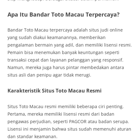
Apa Itu Bandar Toto Macau Terpercaya?
Bandar Toto Macau terpercaya adalah situs judi online
yang sudah diakui keamanannya, memberikan
pengalaman bermain yang adil, dan memiliki lisensi resmi.
Pemain bisa menemukan banyak keuntungan seperti
transaksi cepat dan layanan pelanggan yang responsif.
Namun, mereka juga harus pintar membedakan antara
situs asli dan penipu agar tidak merugi.
Karakteristik Situs Toto Macau Resmi
Situs Toto Macau resmi memiliki beberapa ciri penting.
Pertama, mereka memiliki lisensi resmi dari badan
pengawas perjudian, seperti PAGCOR atau badan serupa.
Lisensi ini menjamin bahwa situs sudah memenuhi aturan
dan standar keamanan.