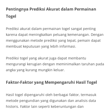
Pentingnya Prediksi Akurat dalam Permainan
Togel
Prediksi akurat dalam permainan togel sangat penting
karena dapat meningkatkan peluang kemenangan. Dengan
menggunakan metode prediksi yang tepat, pemain dapat
membuat keputusan yang lebih informasi.
Prediksi togel yang akurat juga dapat membantu
mengurangi kerugian dengan meminimalkan taruhan pada
angka yang kurang mungkin keluar.
Faktor-Faktor yang Mempengaruhi Hasil Togel
Hasil togel dipengaruhi oleh berbagai faktor, termasuk
metode pengundian yang digunakan dan analisis data
historis. Faktor lain seperti keberuntungan dan