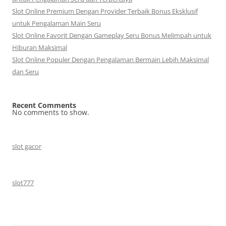
Slot Online Premium Dengan Provider Terbaik Bonus Eksklusif
untuk Pengalaman Main Seru
Slot Online Favorit Dengan Gameplay Seru Bonus Melimpah untuk
Hiburan Maksimal
Slot Online Populer Dengan Pengalaman Bermain Lebih Maksimal
dan Seru
Recent Comments
No comments to show.
slot gacor
slot777