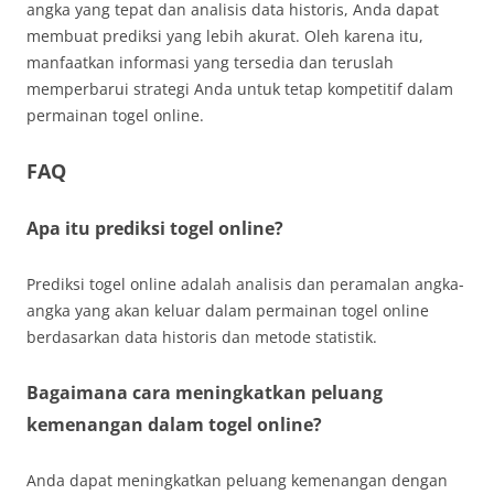
angka yang tepat dan analisis data historis, Anda dapat
membuat prediksi yang lebih akurat. Oleh karena itu,
manfaatkan informasi yang tersedia dan teruslah
memperbarui strategi Anda untuk tetap kompetitif dalam
permainan togel online.
FAQ
Apa itu prediksi togel online?
Prediksi togel online adalah analisis dan peramalan angka-
angka yang akan keluar dalam permainan togel online
berdasarkan data historis dan metode statistik.
Bagaimana cara meningkatkan peluang
kemenangan dalam togel online?
Anda dapat meningkatkan peluang kemenangan dengan