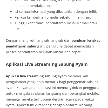
halaman pendaftaran.
Isi semua informasi yang dibutuhkan dengan teliti.
Periksa kembali isi formulir sebelum mengirim.
Tunggu konfirmasi pendaftaran melalui email atau
SMS.
Dengan mengikuti langkah-langkah dari
panduan lengkap
pendaftaran sabung
ini, pengguna dapat memastikan
proses pendaftaran berjalan lancar dan cepat.
Aplikasi Live Streaming Sabung Ayam
Aplikasi live streaming sabung ayam
memberikan
pengalaman yang lebih menarik bagi penggemar sabung
ayam. Kenyamanan aplikasi ini memungkinkan pengguna
untuk mengakses siaran langsung dari perangkat mobile,
menjaga mereka terhubung dengan acara pada waktu
nyata. Aplikasi ini dirancang dengan antarmuka yang