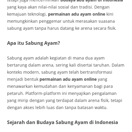
yang kaya akan nilai-nilai sosial dan tradisi. Dengan
kemajuan teknologi,
permainan adu ayam online
kini
memungkinkan penggemar untuk merasakan suasana
sabung ayam tanpa harus datang ke arena secara fisik.
Apa itu Sabung Ayam?
Sabung ayam adalah kegiatan di mana dua ayam
bertarung dalam arena, sering kali disertai taruhan. Dalam
konteks modern, sabung ayam telah bertransformasi
menjadi bentuk
permainan adu ayam online
yang
menawarkan kemudahan dan kenyamanan bagi para
petaruh. Platform-platform ini menyajikan pengalaman
yang mirip dengan yang terdapat dalam arena fisik, tetapi
dengan akses lebih luas dan tanpa batasan waktu.
Sejarah dan Budaya Sabung Ayam di Indonesia