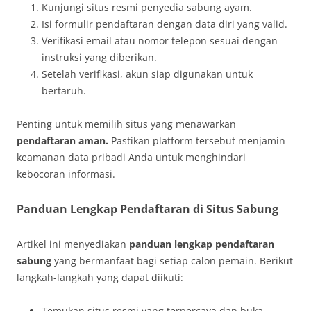
Kunjungi situs resmi penyedia sabung ayam.
Isi formulir pendaftaran dengan data diri yang valid.
Verifikasi email atau nomor telepon sesuai dengan
instruksi yang diberikan.
Setelah verifikasi, akun siap digunakan untuk
bertaruh.
Penting untuk memilih situs yang menawarkan
pendaftaran aman.
Pastikan platform tersebut menjamin
keamanan data pribadi Anda untuk menghindari
kebocoran informasi.
Panduan Lengkap Pendaftaran di Situs Sabung
Artikel ini menyediakan
panduan lengkap pendaftaran
sabung
yang bermanfaat bagi setiap calon pemain. Berikut
langkah-langkah yang dapat diikuti:
Temukan situs resmi yang terpercaya dan buka