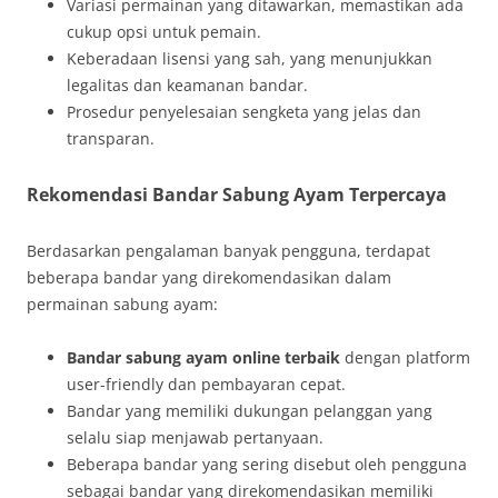
Variasi permainan yang ditawarkan, memastikan ada
cukup opsi untuk pemain.
Keberadaan lisensi yang sah, yang menunjukkan
legalitas dan keamanan bandar.
Prosedur penyelesaian sengketa yang jelas dan
transparan.
Rekomendasi Bandar Sabung Ayam Terpercaya
Berdasarkan pengalaman banyak pengguna, terdapat
beberapa bandar yang direkomendasikan dalam
permainan sabung ayam:
Bandar sabung ayam online terbaik
dengan platform
user-friendly dan pembayaran cepat.
Bandar yang memiliki dukungan pelanggan yang
selalu siap menjawab pertanyaan.
Beberapa bandar yang sering disebut oleh pengguna
sebagai bandar yang direkomendasikan memiliki