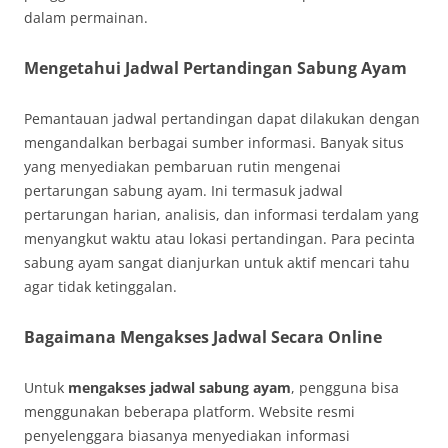
dalam permainan.
Mengetahui Jadwal Pertandingan Sabung Ayam
Pemantauan jadwal pertandingan dapat dilakukan dengan
mengandalkan berbagai sumber informasi. Banyak situs
yang menyediakan pembaruan rutin mengenai
pertarungan sabung ayam. Ini termasuk jadwal
pertarungan harian, analisis, dan informasi terdalam yang
menyangkut waktu atau lokasi pertandingan. Para pecinta
sabung ayam sangat dianjurkan untuk aktif mencari tahu
agar tidak ketinggalan.
Bagaimana Mengakses Jadwal Secara Online
Untuk
mengakses jadwal sabung ayam
, pengguna bisa
menggunakan beberapa platform. Website resmi
penyelenggara biasanya menyediakan informasi