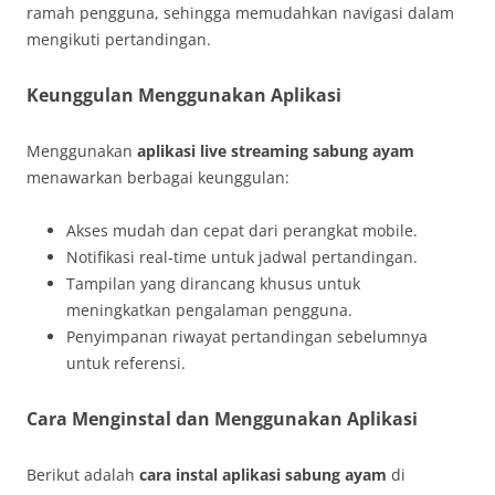
ramah pengguna, sehingga memudahkan navigasi dalam
mengikuti pertandingan.
Keunggulan Menggunakan Aplikasi
Menggunakan
aplikasi live streaming sabung ayam
menawarkan berbagai keunggulan:
Akses mudah dan cepat dari perangkat mobile.
Notifikasi real-time untuk jadwal pertandingan.
Tampilan yang dirancang khusus untuk
meningkatkan pengalaman pengguna.
Penyimpanan riwayat pertandingan sebelumnya
untuk referensi.
Cara Menginstal dan Menggunakan Aplikasi
Berikut adalah
cara instal aplikasi sabung ayam
di