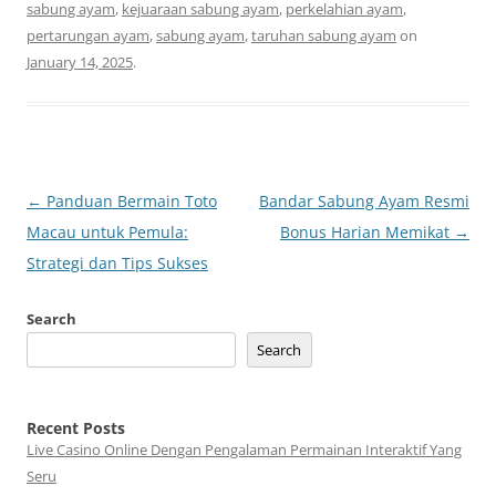
sabung ayam
,
kejuaraan sabung ayam
,
perkelahian ayam
,
pertarungan ayam
,
sabung ayam
,
taruhan sabung ayam
on
January 14, 2025
.
Post
←
Panduan Bermain Toto
Bandar Sabung Ayam Resmi
navigation
Macau untuk Pemula:
Bonus Harian Memikat
→
Strategi dan Tips Sukses
Search
Search
Recent Posts
Live Casino Online Dengan Pengalaman Permainan Interaktif Yang
Seru