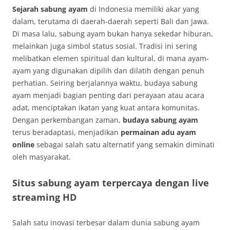
Sejarah sabung ayam
di Indonesia memiliki akar yang
dalam, terutama di daerah-daerah seperti Bali dan Jawa.
Di masa lalu, sabung ayam bukan hanya sekedar hiburan,
melainkan juga simbol status sosial. Tradisi ini sering
melibatkan elemen spiritual dan kultural, di mana ayam-
ayam yang digunakan dipilih dan dilatih dengan penuh
perhatian. Seiring berjalannya waktu, budaya sabung
ayam menjadi bagian penting dari perayaan atau acara
adat, menciptakan ikatan yang kuat antara komunitas.
Dengan perkembangan zaman,
budaya sabung ayam
terus beradaptasi, menjadikan
permainan adu ayam
online
sebagai salah satu alternatif yang semakin diminati
oleh masyarakat.
Situs sabung ayam terpercaya dengan live
streaming HD
Salah satu inovasi terbesar dalam dunia sabung ayam