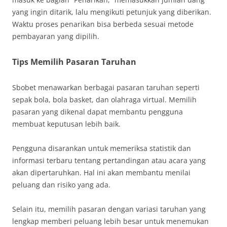
yang ingin ditarik, lalu mengikuti petunjuk yang diberikan.
Waktu proses penarikan bisa berbeda sesuai metode
pembayaran yang dipilih.
Tips Memilih Pasaran Taruhan
Sbobet menawarkan berbagai pasaran taruhan seperti
sepak bola, bola basket, dan olahraga virtual. Memilih
pasaran yang dikenal dapat membantu pengguna
membuat keputusan lebih baik.
Pengguna disarankan untuk memeriksa statistik dan
informasi terbaru tentang pertandingan atau acara yang
akan dipertaruhkan. Hal ini akan membantu menilai
peluang dan risiko yang ada.
Selain itu, memilih pasaran dengan variasi taruhan yang
lengkap memberi peluang lebih besar untuk menemukan