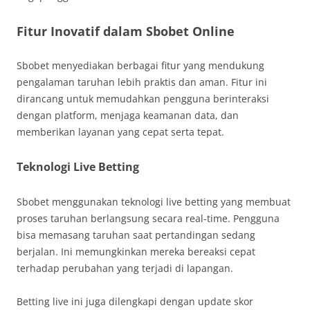
Fitur Inovatif dalam Sbobet Online
Sbobet menyediakan berbagai fitur yang mendukung
pengalaman taruhan lebih praktis dan aman. Fitur ini
dirancang untuk memudahkan pengguna berinteraksi
dengan platform, menjaga keamanan data, dan
memberikan layanan yang cepat serta tepat.
Teknologi Live Betting
Sbobet menggunakan teknologi live betting yang membuat
proses taruhan berlangsung secara real-time. Pengguna
bisa memasang taruhan saat pertandingan sedang
berjalan. Ini memungkinkan mereka bereaksi cepat
terhadap perubahan yang terjadi di lapangan.
Betting live ini juga dilengkapi dengan update skor