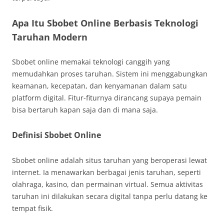
Apa Itu Sbobet Online Berbasis Teknologi
Taruhan Modern
Sbobet online memakai teknologi canggih yang
memudahkan proses taruhan. Sistem ini menggabungkan
keamanan, kecepatan, dan kenyamanan dalam satu
platform digital. Fitur-fiturnya dirancang supaya pemain
bisa bertaruh kapan saja dan di mana saja.
Definisi Sbobet Online
Sbobet online adalah situs taruhan yang beroperasi lewat
internet. Ia menawarkan berbagai jenis taruhan, seperti
olahraga, kasino, dan permainan virtual. Semua aktivitas
taruhan ini dilakukan secara digital tanpa perlu datang ke
tempat fisik.