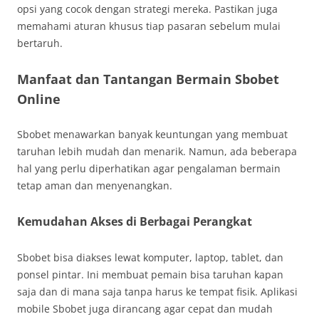
opsi yang cocok dengan strategi mereka. Pastikan juga
memahami aturan khusus tiap pasaran sebelum mulai
bertaruh.
Manfaat dan Tantangan Bermain Sbobet
Online
Sbobet menawarkan banyak keuntungan yang membuat
taruhan lebih mudah dan menarik. Namun, ada beberapa
hal yang perlu diperhatikan agar pengalaman bermain
tetap aman dan menyenangkan.
Kemudahan Akses di Berbagai Perangkat
Sbobet bisa diakses lewat komputer, laptop, tablet, dan
ponsel pintar. Ini membuat pemain bisa taruhan kapan
saja dan di mana saja tanpa harus ke tempat fisik. Aplikasi
mobile Sbobet juga dirancang agar cepat dan mudah