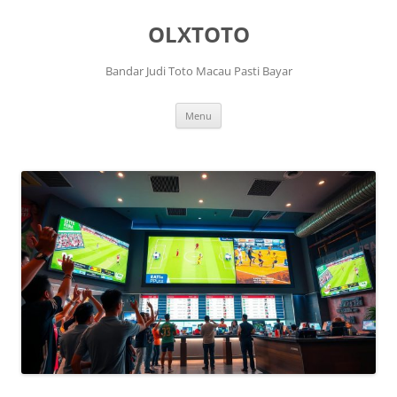
Skip
to
OLXTOTO
content
Bandar Judi Toto Macau Pasti Bayar
Menu