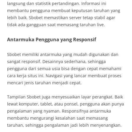
langsung dan statistik pertandingan. Informasi ini
membantu pengguna membuat keputusan taruhan yang
lebih baik. Sbobet memastikan server tetap stabil agar
tidak ada gangguan saat memasang taruhan live.
Antarmuka Pengguna yang Responsif
Sbobet memiliki antarmuka yang mudah digunakan dan
sangat responsif. Desainnya sederhana, sehingga
pengguna dari semua usia bisa dengan cepat memahami
cara kerja situs ini. Navigasi yang lancar membuat proses
mencari jenis taruhan menjadi cepat.
Tampilan Sbobet juga menyesuaikan layar perangkat. Baik
lewat komputer, tablet, atau ponsel, pengguna akan punya
pengalaman yang nyaman. Responsifnya antarmuka
membantu mengurangi kesalahan saat memasang
taruhan, sehingga pengalaman jadi lebih menyenangkan.