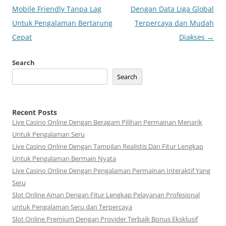
navigation
Mobile Friendly Tanpa Lag
Dengan Data Liga Global
Untuk Pengalaman Bertarung
Terpercaya dan Mudah
Cepat
Diakses
→
Search
Search
Recent Posts
Live Casino Online Dengan Beragam Pilihan Permainan Menarik
Untuk Pengalaman Seru
Live Casino Online Dengan Tampilan Realistis Dan Fitur Lengkap
Untuk Pengalaman Bermain Nyata
Live Casino Online Dengan Pengalaman Permainan Interaktif Yang
Seru
Slot Online Aman Dengan Fitur Lengkap Pelayanan Profesional
untuk Pengalaman Seru dan Terpercaya
Slot Online Premium Dengan Provider Terbaik Bonus Eksklusif