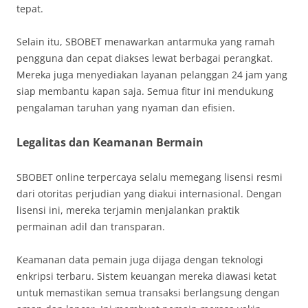
tepat.
Selain itu, SBOBET menawarkan antarmuka yang ramah
pengguna dan cepat diakses lewat berbagai perangkat.
Mereka juga menyediakan layanan pelanggan 24 jam yang
siap membantu kapan saja. Semua fitur ini mendukung
pengalaman taruhan yang nyaman dan efisien.
Legalitas dan Keamanan Bermain
SBOBET online terpercaya selalu memegang lisensi resmi
dari otoritas perjudian yang diakui internasional. Dengan
lisensi ini, mereka terjamin menjalankan praktik
permainan adil dan transparan.
Keamanan data pemain juga dijaga dengan teknologi
enkripsi terbaru. Sistem keuangan mereka diawasi ketat
untuk memastikan semua transaksi berlangsung dengan