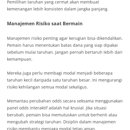
Pemilihan taruhan yang cermat akan membuat
kemenangan lebih konsisten dalam jangka panjang.
Manajemen Risiko saat Bermain
Manajemen risiko penting agar kerugian bisa dikendalikan.
Pemain harus menentukan batas dana yang siap dipakai
sebelum mulai taruhan. Jangan pernah bertaruh lebih dari
kemampuan.
Mereka juga perlu membagi modal menjadi beberapa
taruhan kecil daripada satu taruhan besar. Ini mengurangi
risiko kehilangan semua modal sekaligus.
Memantau perubahan odds secara seksama menggunakan
panel odds interaktif adalah hal krusial. Jika situasi
berubah, pemain bisa memutuskan untuk berhenti atau
mengubah strategi taruhan. Disiplin dalam manajemen
risiko membantu menjaga modal tetap aman.