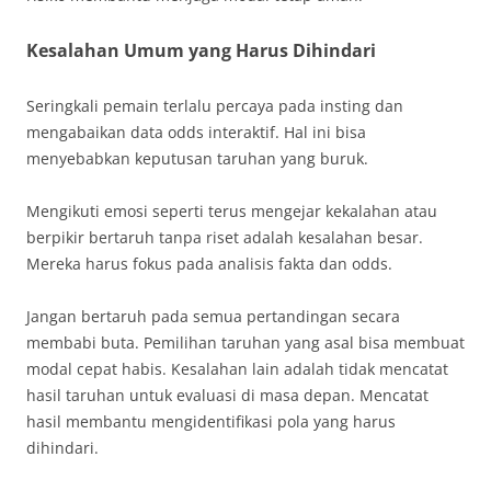
Kesalahan Umum yang Harus Dihindari
Seringkali pemain terlalu percaya pada insting dan
mengabaikan data odds interaktif. Hal ini bisa
menyebabkan keputusan taruhan yang buruk.
Mengikuti emosi seperti terus mengejar kekalahan atau
berpikir bertaruh tanpa riset adalah kesalahan besar.
Mereka harus fokus pada analisis fakta dan odds.
Jangan bertaruh pada semua pertandingan secara
membabi buta. Pemilihan taruhan yang asal bisa membuat
modal cepat habis. Kesalahan lain adalah tidak mencatat
hasil taruhan untuk evaluasi di masa depan. Mencatat
hasil membantu mengidentifikasi pola yang harus
dihindari.