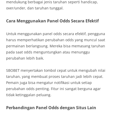
mendukung berbagai jenis taruhan seperti handicap,
over/under, dan taruhan tunggal.
Cara Menggunakan Panel Odds Secara Efektif
Untuk menggunakan panel odds secara efektif, pengguna
harus memperhatikan perubahan odds yang muncul saat
permainan berlangsung. Mereka bisa memasang taruhan
pada saat odds menguntungkan atau menunggu
perubahan lebih baik.
SBOBET menyertakan tombol cepat untuk mengubah nilai
taruhan, yang membuat proses taruhan jadi lebih cepat.
Pemain juga bisa mengatur notifikasi untuk setiap
perubahan odds penting. Fitur ini sangat berguna agar
tidak ketinggalan peluang.
Perbandingan Panel Odds dengan Situs Lain