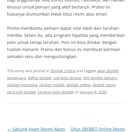
khusus untuk pemain yang aktif bertaruh. Promo ini
biasanya diumumkan lewat situs resmi atau email.
Promo membantu pemain dapat nilai lebih dari taruhan
mereka. Selain itu, ada program loyalitas yang memberikan
poin untuk setiap taruhan. Poin ini bisa ditukar dengan
hadiah menarik. Promo dan bonus ini membuat bermain
semakin seru dan menguntungkan.
This entry was posted in
Sbobet Online
and tagged
agen sbobet
terpercaya
,
daftar sbobet
,
judi bola sbobet
,
link sbobet terbaru
,
sbobet indonesia
,
sbobet mobile
,
sbobet online
,
sbobet resmi
,
situs judi sbobet
,
taruhan bola sbobet
on
January 8, 2026
.
Post
←
Sabung Ayam Resmi Akses
Situs SBOBET Online Resmi