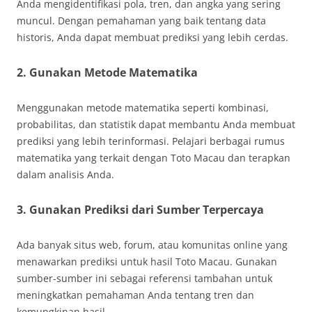
Anda mengidentifikasi pola, tren, dan angka yang sering
muncul. Dengan pemahaman yang baik tentang data
historis, Anda dapat membuat prediksi yang lebih cerdas.
2. Gunakan Metode Matematika
Menggunakan metode matematika seperti kombinasi,
probabilitas, dan statistik dapat membantu Anda membuat
prediksi yang lebih terinformasi. Pelajari berbagai rumus
matematika yang terkait dengan Toto Macau dan terapkan
dalam analisis Anda.
3. Gunakan Prediksi dari Sumber Terpercaya
Ada banyak situs web, forum, atau komunitas online yang
menawarkan prediksi untuk hasil Toto Macau. Gunakan
sumber-sumber ini sebagai referensi tambahan untuk
meningkatkan pemahaman Anda tentang tren dan
kemungkinan hasil.