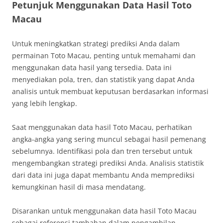
Petunjuk Menggunakan Data Hasil Toto
Macau
Untuk meningkatkan strategi prediksi Anda dalam
permainan Toto Macau, penting untuk memahami dan
menggunakan data hasil yang tersedia. Data ini
menyediakan pola, tren, dan statistik yang dapat Anda
analisis untuk membuat keputusan berdasarkan informasi
yang lebih lengkap.
Saat menggunakan data hasil Toto Macau, perhatikan
angka-angka yang sering muncul sebagai hasil pemenang
sebelumnya. Identifikasi pola dan tren tersebut untuk
mengembangkan strategi prediksi Anda. Analisis statistik
dari data ini juga dapat membantu Anda memprediksi
kemungkinan hasil di masa mendatang.
Disarankan untuk menggunakan data hasil Toto Macau
sebagai referensi tambahan dalam pengambilan