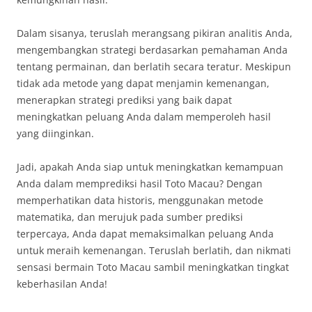
Dalam sisanya, teruslah merangsang pikiran analitis Anda,
mengembangkan strategi berdasarkan pemahaman Anda
tentang permainan, dan berlatih secara teratur. Meskipun
tidak ada metode yang dapat menjamin kemenangan,
menerapkan strategi prediksi yang baik dapat
meningkatkan peluang Anda dalam memperoleh hasil
yang diinginkan.
Jadi, apakah Anda siap untuk meningkatkan kemampuan
Anda dalam memprediksi hasil Toto Macau? Dengan
memperhatikan data historis, menggunakan metode
matematika, dan merujuk pada sumber prediksi
terpercaya, Anda dapat memaksimalkan peluang Anda
untuk meraih kemenangan. Teruslah berlatih, dan nikmati
sensasi bermain Toto Macau sambil meningkatkan tingkat
keberhasilan Anda!