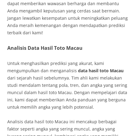
dapat memberikan wawasan berharga dan membantu
Anda mengambil keputusan yang cerdas saat bermain.
Jangan lewatkan kesempatan untuk meningkatkan peluang
Anda meraih kemenangan dengan mendapatkan prediksi
terbaik dari kami!
Analisis Data Hasil Toto Macau
Untuk menghasilkan prediksi yang akurat, kami
mengumpulkan dan menganalisis
data hasil toto Macau
dari sejarah hasil sebelumnya. Tim ahli kami melakukan
studi mendalam tentang pola, tren, dan angka yang sering
muncul dalam hasil toto Macau. Dengan mempelajari data
ini, kami dapat memberikan Anda panduan yang berguna
untuk memilih angka yang lebih potensial.
Analisis data hasil toto Macau ini mencakup berbagai
faktor seperti angka yang sering muncul, angka yang