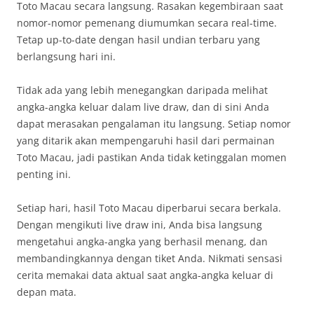
Toto Macau secara langsung. Rasakan kegembiraan saat
nomor-nomor pemenang diumumkan secara real-time.
Tetap up-to-date dengan hasil undian terbaru yang
berlangsung hari ini.
Tidak ada yang lebih menegangkan daripada melihat
angka-angka keluar dalam live draw, dan di sini Anda
dapat merasakan pengalaman itu langsung. Setiap nomor
yang ditarik akan mempengaruhi hasil dari permainan
Toto Macau, jadi pastikan Anda tidak ketinggalan momen
penting ini.
Setiap hari, hasil Toto Macau diperbarui secara berkala.
Dengan mengikuti live draw ini, Anda bisa langsung
mengetahui angka-angka yang berhasil menang, dan
membandingkannya dengan tiket Anda. Nikmati sensasi
cerita memakai data aktual saat angka-angka keluar di
depan mata.